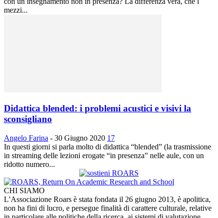
con un insegnamento non in presenza? La differenza vera, che i
mezzi...
Didattica blended: i problemi acustici e visivi la
sconsigliano
Angelo Farina
-
30 Giugno 2020
17
In questi giorni si parla molto di didattica “blended” (la trasmissione
in streaming delle lezioni erogate “in presenza” nelle aule, con un
ridotto numero...
CHI SIAMO
L’Associazione Roars è stata fondata il 26 giugno 2013, è apolitica,
non ha fini di lucro, e persegue finalità di carattere culturale, relative
in particolare alle politiche della ricerca, ai sistemi di valutazione,