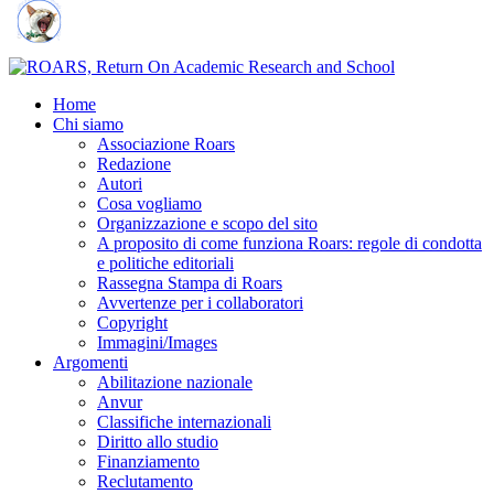
Home
Chi siamo
Associazione Roars
Redazione
Autori
Cosa vogliamo
Organizzazione e scopo del sito
A proposito di come funziona Roars: regole di condotta
e politiche editoriali
Rassegna Stampa di Roars
Avvertenze per i collaboratori
Copyright
Immagini/Images
Argomenti
Abilitazione nazionale
Anvur
Classifiche internazionali
Diritto allo studio
Finanziamento
Reclutamento