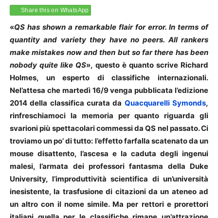
Share this on WhatsApp
«
QS has shown a remarkable flair for error. In terms of
quantity and variety they have no peers. All rankers
make mistakes now and then but so far there has been
nobody quite like QS
», questo è quanto scrive Richard
Holmes, un esperto di classifiche internazionali.
Nel’attesa che martedì 16/9 venga pubblicata l’edizione
2014 della classifica curata da
Quacquarelli Symonds
,
rinfreschiamoci la memoria per quanto riguarda gli
svarioni più spettacolari commessi da QS
nel passato. Ci
troviamo un po’ di tutto: l’effetto farfalla scatenato da un
mouse disattento, l’ascesa e la caduta degli ingenui
malesi, l’armata dei professori fantasma della Duke
University, l’improduttività scientifica di un’università
inesistente, la trasfusione di citazioni da un ateneo ad
un altro con il nome simile. Ma per rettori e prorettori
italiani quella per le classifiche rimane un’attrazione