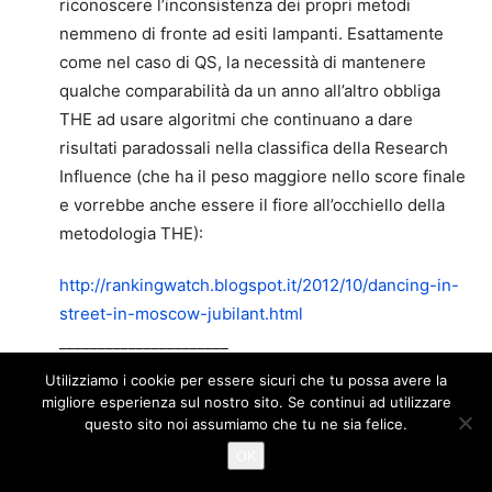
riconoscere l’inconsistenza dei propri metodi
nemmeno di fronte ad esiti lampanti. Esattamente
come nel caso di QS, la necessità di mantenere
qualche comparabilità da un anno all’altro obbliga
THE ad usare algoritmi che continuano a dare
risultati paradossali nella classifica della Research
Influence (che ha il peso maggiore nello score finale
e vorrebbe anche essere il fiore all’occhiello della
metodologia THE):
http://rankingwatch.blogspot.it/2012/10/dancing-in-
street-in-moscow-jubilant.html
______________________
Nel prossimo futuro, il dibattito sulle (fragili) basi
Utilizziamo i cookie per essere sicuri che tu possa avere la
scientifiche dei ranking si sposterà sempre più sui
migliore esperienza sul nostro sito. Se continui ad utilizzare
questo sito noi assumiamo che tu ne sia felice.
loro metodi amatoriali. Un certo numero di errori
concettuali è già stato evidenziato dalle analisi
OK
scientifiche contenute nella bibliografia minima che