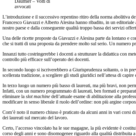
Daumier – Volti di
avvocati
L’introduzione e il successivo repentino ritiro della norma abolitiva de
Francesco Giavazzi e Alberto Alesina hanno ribadito, in un editoriale
nostro paese e dalla conseguente qualità troppo bassa dei servizi offerti,
Una delle ricette proposte da Giavazzi e Alesina parte da lontano e con
che si tratti di una proposta da prendere molto sul serio. Un numero pr
Innanzi tutto costringerebbe i docenti a strutturare la didattica con me
controllo più efficace sull’operato dei docenti.
In secondo luogo si iscriverebbero a Giurisprudenza soltanto, o in pre
scellerata tradizione, a scegliere gli studi giuridici nell’attesa di cap
In terzo luogo un numero più basso di laureati, ma più bravi, non perme
Infatti, con un numero programmato di laureati, ben formati e preparati
eliminare la
slot machine
dell’attuale esame di abilitazione alla profes
modificare in senso liberale il ruolo dell’ordine: non più argine corpo
Com’è noto il numero chiuso è praticato da alcuni anni in vari corsi di l
dei laureati sul mercato del lavoro.
Certo, l’accesso vincolato ha le sue magagne, la più evidente è costitu
corso degli anni e sono disomogenee riguardo alla qualità distribuita a 