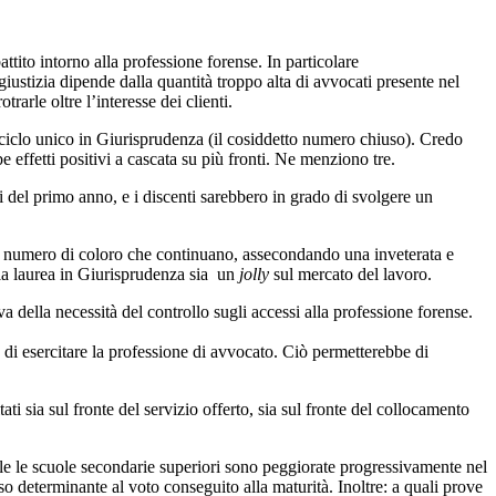
ttito intorno alla professione forense. In particolare
 giustizia dipende dalla quantità troppo alta di avvocati presente nel
rarle oltre l’interesse dei clienti.
 a ciclo unico in Giurisprudenza (il cosiddetto numero chiuso). Credo
effetti positivi a cascata su più fronti. Ne menziono tre.
si del primo anno, e i discenti sarebbero in grado di svolgere un
 il numero di coloro che continuano, assecondando una inveterata e
e la laurea in Giurisprudenza sia un
jolly
sul mercato del lavoro.
 della necessità del controllo sugli accessi alla professione forense.
ca di esercitare la professione di avvocato. Ciò permetterebbe di
ti sia sul fronte del servizio offerto, sia sul fronte del collocamento
ale le scuole secondarie superiori sono peggiorate progressivamente nel
so determinante al voto conseguito alla maturità. Inoltre: a quali prove