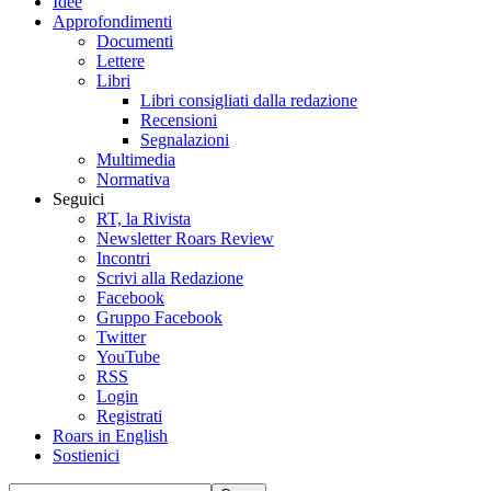
Idee
Approfondimenti
Documenti
Lettere
Libri
Libri consigliati dalla redazione
Recensioni
Segnalazioni
Multimedia
Normativa
Seguici
RT, la Rivista
Newsletter Roars Review
Incontri
Scrivi alla Redazione
Facebook
Gruppo Facebook
Twitter
YouTube
RSS
Login
Registrati
Roars in English
Sostienici