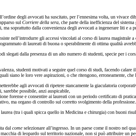
ll’ordine degli avvocati ha suscitato, per l’ennesima volta, un vivace diba
 apparso sul
Corriere della sera
, che parte della inefficienza del sistema
 ma soprattutto dalla convenienza degli avvocati a ingenerare liti e a prot
siste nell’introdurre gli accessi vincolati al corso di laurea magistrale
ogrammato di laureati di buona o sperabilmente di ottima qualità avrebbe 
todi slegati dalla presenza di un alto numero di studenti, specie per i cor
valenza, studenti motivati a seguire quel corso di studi, facendo calare
ire quali siano le loro vere aspirazioni, o che ritengono, erroneamente, ch
tterebbe agli avvocati di ripetere stancamente la giaculatoria corporativa
, sarebbe possibile, anzi auspicabile,
sione forense e consentire ai laureati con un periodo certificato di prati
rativo, ma organo di controllo sul corretto svolgimento della professione.
aurea (tra i quali spicca quello in Medicina e chirurgia) con buoni risulta
ita dal
come
selezionare all’ingresso. In un paese come il nostro nel qu
macchia di leopardo sul territorio nazionale, non si può attribuire un pe