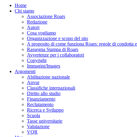
Home
Chi siamo
Associazione Roars
Redazione
Autori
Cosa vogliamo
Organizzazione e scopo del sito
A proposito di come funziona Roars: regole di condotta e p
Rassegna Stampa di Roars
Avvertenze per i collaboratori
Copyright
Immagini/Images
Argomenti
Abilitazione nazionale
Anvur
Classifiche internazionali
Diritto allo studio
Finanziamento
Reclutamento
Ricerca e Sviluppo
Scuola
Tasse universitarie
Valutazione
VQR