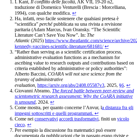
I. Kant,
Il conflitto delle facoltà
, AK VII, 19-20 n2,
traduzione di Domenico Venturelli (Brescia : Morcelliana,
1994), con qualche modifica.
↩︎
Ha, infatti, reso facile sostenere che qualsiasi pretesa è
“scientifica”
perché
pubblicata su una rivista a revisione
paritaria (Adam Marcus, Ivan Oransky. “The Scientific
Literature Can’t Save You Now”. In:
The
Atlantic
(2025)
https://www.theatlantic.com/science/archive/20
kennedy-vaccines-scientific-literature/681681/
↩︎
“Rather than serving as a scientific certification process,
administrative evaluation functions as a mechanism for
ascribing value to research outputs and contributions based on
criteria established by administrative or policy authorities”:
Alberto Baccini,
COARA will not save science from the
tyranny of administrative
evaluation,
https://arxiv.org/abs/2408.05587v3
, 2025,
§6
.
↩︎
Giovanni Abramo,
The forced battle between peer-review and
scientometric research assessment: Why the CoARA initiative
is unsound
, 2024.
↩︎
Come mostra, per quanto concerne l’Anvur, l
a distanza fra gli
impegni sottoscritti e quelli programmati.
↩︎
Come nei
conservativi
accordi trasformativi
, finiti un
vicolo
cieco
.
↩︎
Per esempio la discussione fra matematici può essere
documentata da pubblicazioni che in passato erano riviste e