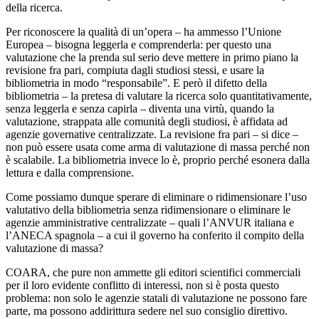
della ricerca.
Per riconoscere la qualità di un’opera – ha ammesso l’Unione
Europea – bisogna leggerla e comprenderla: per questo una
valutazione che la prenda sul serio deve mettere in primo piano la
revisione fra pari, compiuta dagli studiosi stessi, e usare la
bibliometria in modo “responsabile”. E però il difetto della
bibliometria – la pretesa di valutare la ricerca solo quantitativamente,
senza leggerla e senza capirla – diventa una virtù, quando la
valutazione, strappata alle comunità degli studiosi, è affidata ad
agenzie governative centralizzate. La revisione fra pari – si dice –
non può essere usata come arma di valutazione di massa perché non
è scalabile. La bibliometria invece lo è, proprio perché esonera dalla
lettura e dalla comprensione.
Come possiamo dunque sperare di eliminare o ridimensionare l’uso
valutativo della bibliometria senza ridimensionare o eliminare le
agenzie amministrative centralizzate – quali l’ANVUR italiana e
l’ANECA spagnola – a cui il governo ha conferito il compito della
valutazione di massa?
COARA, che pure non ammette gli editori scientifici commerciali
per il loro evidente conflitto di interessi, non si è posta questo
problema: non solo le agenzie statali di valutazione ne possono fare
parte, ma possono addirittura sedere nel suo consiglio direttivo.