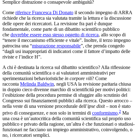
Semplice distrazione o consapevole ambiguità?
Come
riferisce Francesca Di Donato
il secondo impegno di ARRA
richiede che la ricerca sia valutata tramite la lettura e la discussione
delle opere dei ricercatori. La revisione fra pari è dunque
fondamentale, come parte di un dibattito scientifico pubblico
che
dovrebbe essere esso stesso oggetto di ricerca
, allo scopo di
“tenere il meccanismo efficiente e vitale”. Inoltre, il terzo impegno
patrocina una “
misurazione responsabile
”, che prenda congedo
“dagli usi inappropriati di indicatori come il fattore d’impatto delle
riviste e l’indice H”.
A chi è destinata la ricerca sul dibattito scientifico? Alla riflessione
della comunità scientifica o ai valutatori amministrativi per
sperimentazioni behavioristiche
in
corpore vili
? Come
racconta
Melinda Baldwin
, negli USA la revisione paritaria chiusa
in doppio cieco divenne marchio di scientificità per motivi politici:
l’esibizione della procedura permise di sfuggire allo scrutinio del
Congresso sui finanziamenti pubblici alla ricerca. Questo arrocco –
nella veste di una versione procedurale dell’
ipse dixit
– non è stato
2
privo di conseguenze, e non solo in termini di
conformismo
.
Ma
una cosa è un’autocritica della comunità scientifica sul proprio uso
pubblico e privato della ragione, un’altra è che funzionari o studiosi-
funzionari ne facciano un impiego amministrativo, coinvolgendo, o
no, i ricercatori semplici.