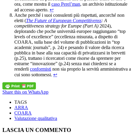
ora, come mostra il
caso Perel’man
, un archivio istituzionale
ad accesso aperto.
↩︎
Anche perché i suoi consulenti più rispettati, ancorché non
eletti (
The Future of European Competitivenss
: A
competitiveness strategy for Europe (Part A)
2024),
deplorando che poche università europee raggiungano “top
levels of excellence” (eccellenza misurata, a dispetto di
COARA, sulla base del volume di pubblicazioni in “top
academic journals”, p. 24) e pesando il valore della ricerca
pubblica in base alla sua capacità di privatizzarsi in brevetti
(p.25), trattano i ricercatori come risorse da spremere per
estrarne “innovazione” (p.24) senza mai chiedersi se a
renderli
conformisti
non sia proprio la servitù amministrativa a
cui sono sottomessi.
↩︎
Share this on WhatsApp
TAGS
ARRA
COARA
Valutazione qualitativa
LASCIA UN COMMENTO