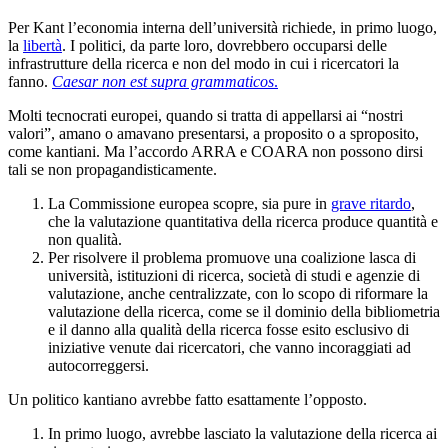
Per Kant l’economia interna dell’università richiede, in primo luogo,
la
libertà
. I politici, da parte loro, dovrebbero occuparsi delle
infrastrutture della ricerca e non del modo in cui i ricercatori la
fanno.
Caesar non est supra grammaticos
.
Molti tecnocrati europei, quando si tratta di appellarsi ai “nostri
valori”, amano o amavano presentarsi, a proposito o a sproposito,
come kantiani. Ma l’accordo ARRA e COARA non possono dirsi
tali se non propagandisticamente.
La Commissione europea scopre, sia pure in
grave ritardo
,
che la valutazione quantitativa della ricerca produce quantità e
non qualità.
Per risolvere il problema promuove una coalizione lasca di
università, istituzioni di ricerca, società di studi e agenzie di
valutazione, anche centralizzate, con lo scopo di riformare la
valutazione della ricerca, come se il dominio della bibliometria
e il danno alla qualità della ricerca fosse esito esclusivo di
iniziative venute dai ricercatori, che vanno incoraggiati ad
autocorreggersi.
Un politico kantiano avrebbe fatto esattamente l’opposto.
In primo luogo, avrebbe lasciato la valutazione della ricerca ai