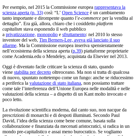
Per esempio, nel 2015 la Commissione europea
rappresentava la
scienza aperta (p. 33)
così: “L’
Open Science
è un cambiamento
tanto importante e dirompente quanto l’
e-commerce
per la vendita al
dettaglio”. Era già, allora, chiaro che i cosiddetto
platform
capitalism
stava esponendo il web pubblico
a
privatizzazione,
monopolio
e
sfruttamento
: nel 2010 lo stesso
inventore del web,
Tim Berners-Lee, aveva già lanciato il suo
allarme
. Ma la Commissione europea inseriva spensieratamente
nell’ecosistema della scienza aperta (
p.39
) piattaforme proprietarie
come Academia.edu o Mendeley, acquistata da Elsevier nel 2013.
Oggi è diventato facile criticare la scienza di stato, quando
viene
stabilita per decreto
oltreoceano. Ma non si tratta di qualcosa
di nuovo, spuntato nottetempo come un fungo: anche se riducessimo
a periferica la
valutazione di stato italiana
, non possiamo trattare
come tale l’interferenza dell’Unione Europea nelle modalità e nelle
valutazioni della scienza – a dispetto di un Kant molto invocato e
poco letto.
La rivoluzione scientifica moderna, dal canto suo, non nacque da
prescrizioni di monarchi e di despoti illuminati. Secondo Paul
David, l’idea della scienza come bene comune, basata sulla
collaborazione e finanziata da mecenati aristocratici, si radica in un
mondo pre-capitalistico e assai meno burocratico. Se vogliamo