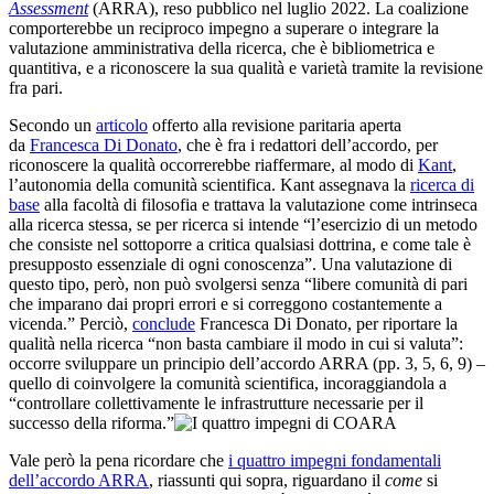
Assessment
(ARRA),
reso pubblico nel luglio 2022. La coalizione
comporterebbe un reciproco impegno a superare o integrare la
valutazione amministrativa della ricerca, che è bibliometrica e
quantitiva, e a riconoscere la sua qualità e varietà tramite la revisione
fra pari.
Secondo un
articolo
offerto alla revisione paritaria aperta
da
Francesca Di Donato
, che è fra i redattori dell’accordo, per
riconoscere la qualità occorrerebbe riaffermare, al modo di
Kant
,
l’autonomia della comunità scientifica. Kant assegnava la
ricerca di
base
alla facoltà di filosofia e trattava la valutazione come intrinseca
alla ricerca stessa, se per ricerca si intende “l’esercizio di un metodo
che consiste nel sottoporre a critica qualsiasi dottrina, e come tale è
presupposto essenziale di ogni conoscenza”. Una valutazione di
questo tipo, però, non può svolgersi senza “libere comunità di pari
che imparano dai propri errori e si correggono costantemente a
vicenda.” Perciò,
conclude
Francesca Di Donato, per riportare la
qualità nella ricerca “non basta cambiare il modo in cui si valuta”:
occorre sviluppare un principio dell’accordo ARRA (pp. 3, 5, 6, 9) –
quello di coinvolgere la comunità scientifica, incoraggiandola a
“controllare collettivamente le infrastrutture necessarie per il
successo della riforma.”
Vale però la pena ricordare che
i quattro impegni fondamentali
dell’accordo ARRA
, riassunti qui sopra, riguardano il
come
si