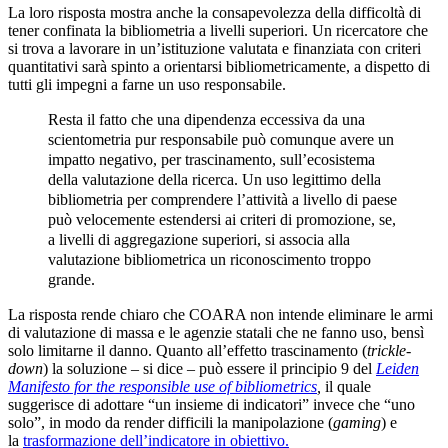
La loro risposta mostra anche la consapevolezza della difficoltà di
tener confinata la bibliometria a livelli superiori. Un ricercatore che
si trova a lavorare in un’istituzione valutata e finanziata con criteri
quantitativi sarà spinto a orientarsi bibliometricamente, a dispetto di
tutti gli impegni a farne un uso responsabile.
Resta il fatto che una dipendenza eccessiva da una
scientometria pur responsabile può comunque avere un
impatto negativo, per trascinamento, sull’ecosistema
della valutazione della ricerca. Un uso legittimo della
bibliometria per comprendere l’attività a livello di paese
può velocemente estendersi ai criteri di promozione, se,
a livelli di aggregazione superiori, si associa alla
valutazione bibliometrica un riconoscimento troppo
grande.
La risposta rende chiaro che COARA non intende eliminare le armi
di valutazione di massa e le agenzie statali che ne fanno uso, bensì
solo limitarne il danno. Quanto all’effetto trascinamento (
trickle-
down
) la soluzione – si dice – può essere il principio 9 del
Leiden
Manifesto for the responsible use of bibliometrics
,
il quale
suggerisce di adottare “un insieme di indicatori” invece che “uno
solo”, in modo da render difficili la manipolazione (
gaming
) e
la
trasformazione dell’indicatore in obiettivo.