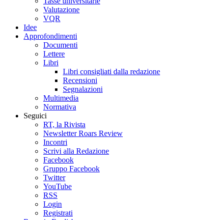
Tasse universitarie
Valutazione
VQR
Idee
Approfondimenti
Documenti
Lettere
Libri
Libri consigliati dalla redazione
Recensioni
Segnalazioni
Multimedia
Normativa
Seguici
RT, la Rivista
Newsletter Roars Review
Incontri
Scrivi alla Redazione
Facebook
Gruppo Facebook
Twitter
YouTube
RSS
Login
Registrati