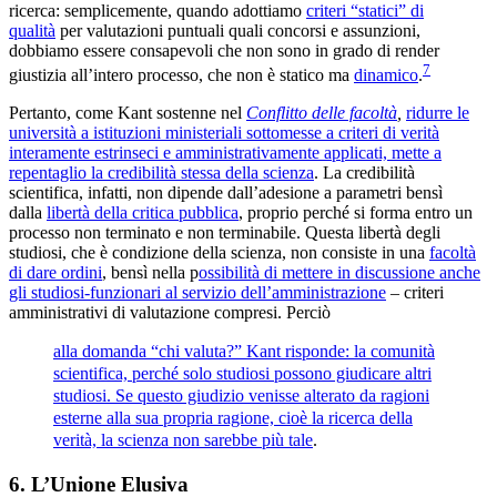
ricerca: semplicemente, quando adottiamo
criteri “statici” di
qualità
per valutazioni puntuali quali concorsi e assunzioni,
dobbiamo essere consapevoli che non sono in grado di render
7
giustizia all’intero processo, che non è statico ma
dinamico
.
Pertanto, come Kant sostenne nel
Conflitto delle facoltà
,
ridurre le
università a istituzioni ministeriali sottomesse a criteri di verità
interamente estrinseci e amministrativamente applicati, mette a
repentaglio la credibilità stessa della scienza
. La credibilità
scientifica, infatti, non dipende dall’adesione a parametri bensì
dalla
libertà della critica pubblica
, proprio perché si forma entro un
processo non terminato e non terminabile. Questa libertà degli
studiosi, che è condizione della scienza, non consiste in una
facoltà
di dare ordini
, bensì nella p
ossibilità di mettere in discussione anche
gli studiosi-funzionari al servizio dell’amministrazione
– criteri
amministrativi di valutazione compresi. Perciò
alla domanda “chi valuta?” Kant risponde: la comunità
scientifica, perché solo studiosi possono giudicare altri
studiosi. Se questo giudizio venisse alterato da ragioni
esterne alla sua propria ragione, cioè la ricerca della
verità, la scienza non sarebbe più tale
.
6. L’Unione Elusiva