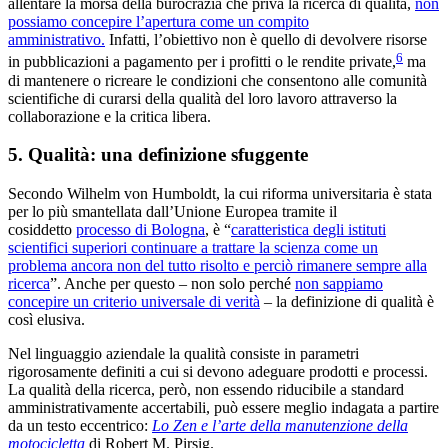
allentare la morsa della burocrazia che priva la ricerca di qualità,
non
possiamo concepire l’apertura come un compito
amministrativo.
Infatti, l’obiettivo non è quello di devolvere risorse
6
in pubblicazioni a pagamento per i profitti o le rendite private,
ma
di mantenere o ricreare le condizioni che consentono alle comunità
scientifiche di curarsi della qualità del loro lavoro attraverso la
collaborazione e la critica libera.
5. Qualità: una definizione sfuggente
Secondo Wilhelm von Humboldt, la cui riforma universitaria è stata
per lo più smantellata dall’Unione Europea tramite il
cosiddetto
processo di Bologna
, è “
caratteristica degli istituti
scientifici superiori continuare a trattare la scienza come un
problema ancora non del tutto risolto e perciò rimanere sempre alla
ricerca
”. Anche per questo – non solo perché
non sappiamo
concepire un criterio universale di verità
– la definizione di qualità è
così elusiva.
Nel linguaggio aziendale la qualità consiste in parametri
rigorosamente definiti a cui si devono adeguare prodotti e processi.
La qualità della ricerca, però, non essendo riducibile a standard
amministrativamente accertabili, può essere meglio indagata a partire
da un testo eccentrico:
Lo Zen e l’arte della manutenzione della
motocicletta
di Robert M. Pirsig.