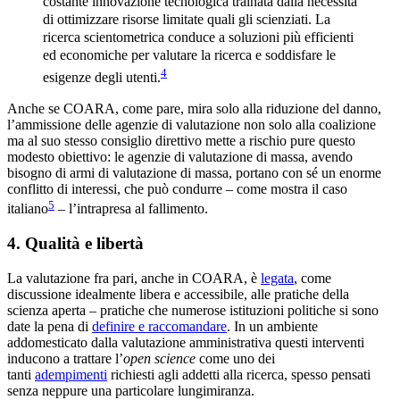
costante innovazione tecnologica trainata dalla necessità
di ottimizzare risorse limitate quali gli scienziati. La
ricerca scientometrica conduce a soluzioni più efficienti
ed economiche per valutare la ricerca e soddisfare le
4
esigenze degli utenti.
Anche se COARA, come pare, mira solo alla riduzione del danno,
l’ammissione delle agenzie di valutazione non solo alla coalizione
ma al suo stesso consiglio direttivo mette a rischio pure questo
modesto obiettivo: le agenzie di valutazione di massa, avendo
bisogno di armi di valutazione di massa, portano con sé un enorme
conflitto di interessi, che può condurre – come mostra il caso
5
italiano
– l’intrapresa al fallimento.
4. Qualità e libertà
La valutazione fra pari, anche in COARA, è
legata
, come
discussione idealmente libera e accessibile, alle pratiche della
scienza aperta – pratiche che numerose istituzioni politiche si sono
date la pena di
definire e raccomandare
. In un ambiente
addomesticato dalla valutazione amministrativa questi interventi
inducono a trattare l’
open science
come uno dei
tanti
adempimenti
richiesti agli addetti alla ricerca, spesso pensati
senza neppure una particolare lungimiranza.