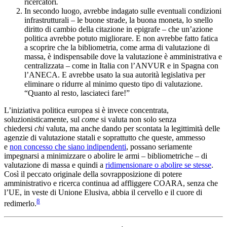
ricercatori
.
In secondo luogo, avrebbe indagato sulle eventuali condizioni
infrastrutturali – le buone strade, la buona moneta, lo snello
diritto di cambio della citazione in epigrafe – che un’azione
politica avrebbe potuto migliorare. E non avrebbe fatto fatica
a scoprire che la bibliometria, come arma di valutazione di
massa, è indispensabile dove la valutazione è amministrativa e
centralizzata – come in Italia con l’ANVUR e in Spagna con
l’ANECA. E avrebbe usato la sua autorità legislativa per
eliminare o ridurre al minimo questo tipo di valutazione.
“Quanto al resto, lasciateci fare!”
L’iniziativa politica europea si è invece concentrata,
soluzionisticamente, sul
come
si valuta non solo senza
chiedersi
chi
valuta, ma anche dando per scontata la legittimità delle
agenzie di valutazione statali e soprattutto che queste, ammesso
e
non concesso che siano indipendenti
, possano seriamente
impegnarsi a minimizzare o abolire le armi – bibliometriche – di
valutazione di massa e quindi a
ridimensionare o abolire se stesse
.
Così il peccato originale della sovrapposizione di potere
amministrativo e ricerca continua ad affliggere COARA, senza che
l’UE, in veste di Unione Elusiva, abbia il cervello e il cuore di
8
redimerlo.