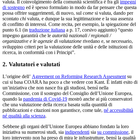
valuta. Il coinvolgimento della comunità scientifica è fra gli
impegni
di sostegno
ed è spesso formulato in modo da far pensare che questa
possa offrire suggerimenti, di nuovo, sul
come
si valuta, dando per
scontato
chi
valuta, e dunque la sua legittimazione e la sua assenza
di conflitto di interessi. Come recita, per esempio, la spiegazione del
punto 6.1 (in
traduzione italiana
a p. 17, corsivo aggiunto) “questo
impegno garantirà che le
autorità nazionali / regionali /
organizzative e le agenzie di valutazione
rivedano e, se necessario,
sviluppino criteri per la valutazione delle unità e delle istituzioni di
ricerca, in conformità con i Principi”.
2. Valutatori e valutati
L’origine dell’
Agreement on Reforming Research Assessment
su
cui si basa COARA ha poco a che vedere con Kant. È infatti esito di
un’iniziativa che non nasce fra gli studiosi, bensì nella
Commissione, con il sostegno del Consiglio dell’Unione Europea,
quando la
pandemia di Covid-19
mostrò anche ai più conservatori
che una valutazione della ricerca basata sulla quantità di
pubblicazioni e citazioni non garantisce, come tale,
né accessibilità
né qualità alla scienza
.
Sebbene gli organi dell’Unione Europea abbiano fondato la loro
iniziativa su numerosi studi, sia
indipendenti
sia
su commissione
, il
loro intervento non ha preso di mira le infrastrutture, bensì la qualità