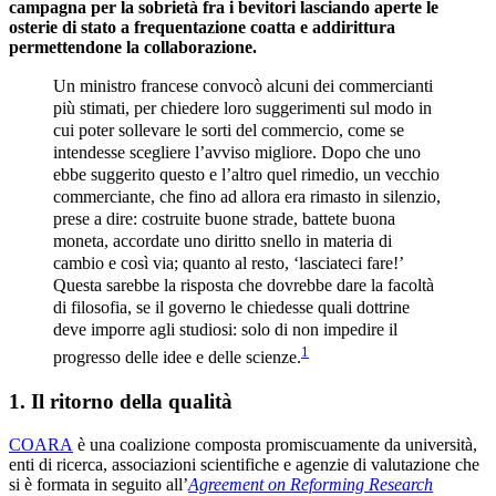
campagna per la sobrietà fra i bevitori lasciando aperte le
osterie di stato a frequentazione coatta e addirittura
permettendone la collaborazione.
Un ministro francese convocò alcuni dei commercianti
più stimati, per chiedere loro suggerimenti sul modo in
cui poter sollevare le sorti del commercio, come se
intendesse scegliere l’avviso migliore. Dopo che uno
ebbe suggerito questo e l’altro quel rimedio, un vecchio
commerciante, che fino ad allora era rimasto in silenzio,
prese a dire: costruite buone strade, battete buona
moneta, accordate uno diritto snello in materia di
cambio e così via; quanto al resto, ‘lasciateci fare!’
Questa sarebbe la risposta che dovrebbe dare la facoltà
di filosofia, se il governo le chiedesse quali dottrine
deve imporre agli studiosi: solo di non impedire il
1
progresso delle idee e delle scienze.
1. Il ritorno della qualità
COARA
è una coalizione composta promiscuamente da università,
enti di ricerca, associazioni scientifiche e agenzie di valutazione che
si è formata in seguito all’
Agreement on Reforming Research