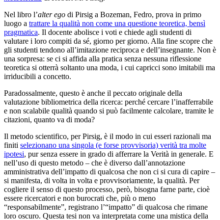
Nel libro l’
alter ego
di Pirsig a Bozeman, Fedro, prova in primo
luogo a
trattare la qualità non come una questione teoretica, bensì
pragmatica
. Il docente abolisce i voti e chiede agli studenti di
valutare i loro compiti da sé, giorno per giorno. Alla fine scopre che
gli studenti tendono all’imitazione reciproca e dell’insegnante. Non è
una sorpresa: se ci si affida alla pratica senza nessuna riflessione
teoretica si otterrà soltanto una moda, i cui capricci sono imitabili ma
irriducibili a concetto.
Paradossalmente, questo è anche il peccato originale della
valutazione bibliometrica della ricerca: perché cercare l’inafferrabile
e non scalabile qualità quando si può facilmente calcolare, tramite le
citazioni, quanto va di moda?
Il metodo scientifico, per Pirsig, è il modo in cui esseri razionali ma
finiti
selezionano una singola (e forse provvisoria) verità tra molte
ipotesi
, pur senza essere in grado di afferrare la Verità in generale. E
nell’uso di questo metodo – che è diverso dall’annotazione
amministrativa dell’impatto di qualcosa che non ci si cura di capire –
si manifesta, di volta in volta e provvisoriamente, la qualità. Per
cogliere il senso di questo processo, però, bisogna farne parte, cioè
essere ricercatori e non burocrati che, più o meno
“responsabilmente”, registrano l’“impatto” di qualcosa che rimane
loro oscuro. Questa tesi non va interpretata come una mistica della