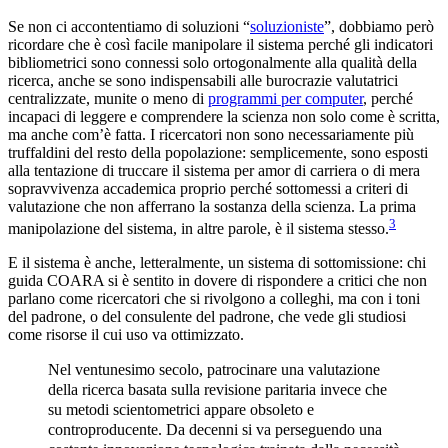
Se non ci accontentiamo di soluzioni “
soluzioniste
”, dobbiamo però
ricordare che è così facile manipolare il sistema perché gli indicatori
bibliometrici sono connessi solo ortogonalmente alla qualità della
ricerca, anche se sono indispensabili alle burocrazie valutatrici
centralizzate, munite o meno di
programmi per computer
, perché
incapaci di leggere e comprendere la scienza non solo come è scritta,
ma anche com’è fatta. I ricercatori non sono necessariamente più
truffaldini del resto della popolazione: semplicemente, sono esposti
alla tentazione di truccare il sistema per amor di carriera o di mera
sopravvivenza accademica proprio perché sottomessi a criteri di
valutazione che non afferrano la sostanza della scienza. La prima
3
manipolazione del sistema, in altre parole, è il sistema stesso.
E il sistema è anche, letteralmente, un sistema di sottomissione: chi
guida COARA si è sentito in dovere di rispondere a critici che non
parlano come ricercatori che si rivolgono a colleghi, ma con i toni
del padrone, o del consulente del padrone, che vede gli studiosi
come risorse il cui uso va ottimizzato.
Nel ventunesimo secolo, patrocinare una valutazione
della ricerca basata sulla revisione paritaria invece che
su metodi scientometrici appare obsoleto e
controproducente. Da decenni si va perseguendo una