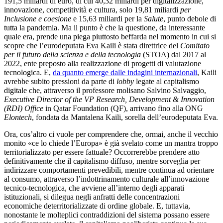
191,5 miliardi di euro, di cui 40,32 miliardi per digitalizzazione,
innovazione, competitività e cultura, solo 19,81 miliardi
per
Inclusione e coesione
e 15,63 miliardi per la
Salute
, punto debole di
tutta la pandemia. Ma il punto è che la questione, da interessante
quale era, prende una piega piuttosto beffarda nel momento in cui si
scopre che l’eurodeputata Eva Kaili è stata direttrice del
Comitato
per il futuro della scienza e della tecnologia
(STOA) dal 2017 al
2022, ente preposto alla realizzazione di progetti di valutazione
tecnologica. E,
da quanto emerge dalle indagini internazionali
, Kaili
avrebbe subito pressioni da parte di
lobby
legate al capitalismo
digitale che, attraverso il professore molisano Salvino Salvaggio,
Executive Director of the VP Research, Development & Innovation
(RDI) Office
in Qatar Foundation (QF), arrivano fino alla ONG
Elontech
, fondata da Mantalena Kaili, sorella dell’eurodeputata Eva.
Ora, cos’altro ci vuole per comprendere che, ormai, anche il vecchio
monito «ce lo chiede l’Europa» è già svelato come un mantra troppo
territorializzato per essere fattuale? Occorrerebbe prendere atto
definitivamente che il capitalismo diffuso, mentre sorveglia per
indirizzare comportamenti prevedibili, mentre continua ad orientare
al consumo, attraverso l’indottrinamento culturale all’innovazione
tecnico-tecnologica, che avviene all’interno degli apparati
istituzionali, si dilegua negli anfratti delle concentrazioni
economiche deterritorializzate di ordine globale. E, tuttavia,
nonostante le molteplici contraddizioni del sistema possano essere