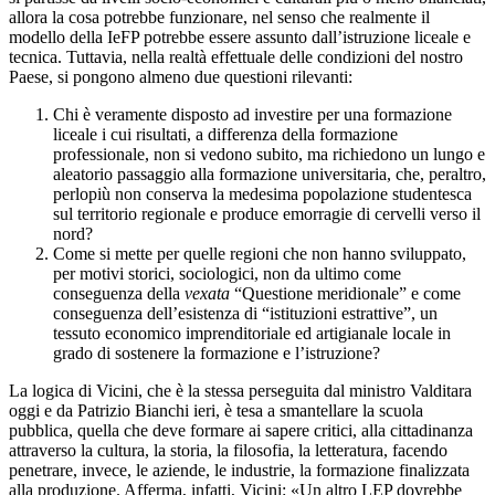
allora la cosa potrebbe funzionare, nel senso che realmente il
modello della IeFP potrebbe essere assunto dall’istruzione liceale e
tecnica. Tuttavia, nella realtà effettuale delle condizioni del nostro
Paese, si pongono almeno due questioni rilevanti:
Chi è veramente disposto ad investire per una formazione
liceale i cui risultati, a differenza della formazione
professionale, non si vedono subito, ma richiedono un lungo e
aleatorio passaggio alla formazione universitaria, che, peraltro,
perlopiù non conserva la medesima popolazione studentesca
sul territorio regionale e produce emorragie di cervelli verso il
nord?
Come si mette per quelle regioni che non hanno sviluppato,
per motivi storici, sociologici, non da ultimo come
conseguenza della
vexata
“Questione meridionale” e come
conseguenza dell’esistenza di “istituzioni estrattive”, un
tessuto economico imprenditoriale ed artigianale locale in
grado di sostenere la formazione e l’istruzione?
La logica di Vicini, che è la stessa perseguita dal ministro Valditara
oggi e da Patrizio Bianchi ieri, è tesa a smantellare la scuola
pubblica, quella che deve formare ai sapere critici, alla cittadinanza
attraverso la cultura, la storia, la filosofia, la letteratura, facendo
penetrare, invece, le aziende, le industrie, la formazione finalizzata
alla produzione. Afferma, infatti, Vicini: «Un altro LEP dovrebbe