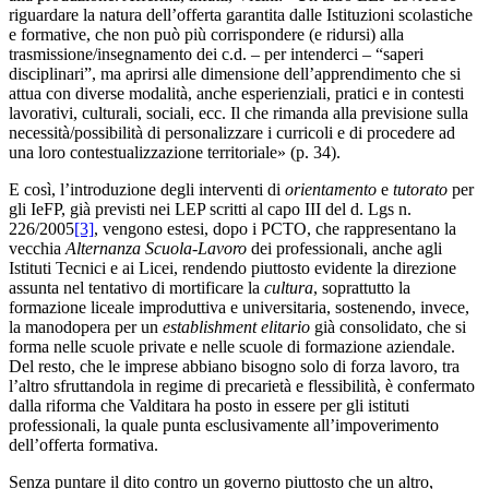
riguardare la natura dell’offerta garantita dalle Istituzioni scolastiche
e formative, che non può più corrispondere (e ridursi) alla
trasmissione/insegnamento dei c.d. – per intenderci – “saperi
disciplinari”, ma aprirsi alle dimensione dell’apprendimento che si
attua con diverse modalità, anche esperienziali, pratici e in contesti
lavorativi, culturali, sociali, ecc. Il che rimanda alla previsione sulla
necessità/possibilità di personalizzare i curricoli e di procedere ad
una loro contestualizzazione territoriale» (p. 34).
E così, l’introduzione degli interventi di
orientamento
e
tutorato
per
gli IeFP, già previsti nei LEP scritti al capo III del d. Lgs n.
226/2005
[3]
, vengono estesi, dopo i PCTO, che rappresentano la
vecchia
Alternanza Scuola-Lavoro
dei professionali, anche agli
Istituti Tecnici e ai Licei, rendendo piuttosto evidente la direzione
assunta nel tentativo di mortificare la
cultura
, soprattutto la
formazione liceale improduttiva e universitaria, sostenendo, invece,
la manodopera per un
establishment elitario
già consolidato, che si
forma nelle scuole private e nelle scuole di formazione aziendale.
Del resto, che le imprese abbiano bisogno solo di forza lavoro, tra
l’altro sfruttandola in regime di precarietà e flessibilità, è confermato
dalla riforma che Valditara ha posto in essere per gli istituti
professionali, la quale punta esclusivamente all’impoverimento
dell’offerta formativa.
Senza puntare il dito contro un governo piuttosto che un altro,