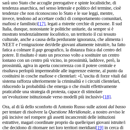
sarà uno Stato che accoglie prerogative e spinte localistiche, di
tendenza anarchica, nel senso letterale e politico del termine, cioè
tendenze che non riconoscono lo Stato e le sue leggi, mentre,
invece, tendono ad accettare codici di comportamento comunitari,
mafiosi e familistici
[17]
, legati a ristrette cerchie di persone. Il sud
Italia, dunque, nonostante le politiche unitarie, da sempre si è
mostrato tendenzialmente
localistico
, un territorio il cui tessuto
culturale, anche a causa della perdurante ignoranza, che alimenta i
NEET e l’emigrazione dei/delle giovani altamente istruiti/e, ha fatto
fatica a colmare il
gap
geografico, la distanza fisica dal centro del
potere. Il risultato è stato un processo volto a sostituire un centro
lontano con un centro più vicino, in prossimità, laddove, però, la
prossimità, agiva in aperta concorrenza con il potere centrale e
risultava perlopiù impermeabile alle ingerenze esterne, al punto da
costituirsi in cosche mafiose e clientelari: «L’uscita di forze vitali dal
sistema rafforza ulteriormente la criminalità e i circuiti clientelari,
riducendo la probabilità che emerga o che risulti effettivamente
praticabile una strategia di protesta, capace di stimolare
un’evoluzione istituzionale verso modelli più inclusivi»
[18]
.
Ora, al di là dello sconforto di Antonio Russo sulle azioni
dal basso
per tentare di risolvere la
Questione Meridionale
, a nostro avviso le
più incisive nel rompere gli assetti incancreniti delle istituzioni
estrattive, magari coordinate proprio da quelle/quei giovani istruite/i
che decidono di ritornare nei loro territori meridiani
[19]
in cerca di