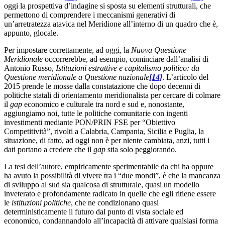
oggi la prospettiva d’indagine si sposta su elementi strutturali, che
permettono di comprendere i meccanismi generativi di
un’arretratezza atavica nel Meridione all’interno di un quadro che è,
appunto, glocale.
Per impostare correttamente, ad oggi, la
Nuova Questione
Meridionale
occorrerebbe, ad esempio, cominciare dall’analisi di
Antonio Russo,
Istituzioni estrattive e capitalismo politico: da
Questione meridionale a Questione nazionale
[14]
. L’articolo del
2015 prende le mosse dalla constatazione che dopo decenni di
politiche statali di orientamento meridionalista per cercare di colmare
il
gap
economico e culturale tra nord e sud e, nonostante,
aggiungiamo noi, tutte le politiche comunitarie con ingenti
investimenti mediante PON/PRIN FSE per “Obiettivo
Competitività”, rivolti a Calabria, Campania, Sicilia e Puglia, la
situazione, di fatto, ad oggi non è per niente cambiata, anzi, tutti i
dati portano a credere che il
gap
stia solo peggiorando.
La tesi dell’autore, empiricamente sperimentabile da chi ha oppure
ha avuto la possibilità di vivere tra i “due mondi”, è che la mancanza
di sviluppo al sud sia qualcosa di strutturale, quasi un modello
inveterato e profondamente radicato in quelle che egli ritiene essere
le
istituzioni politiche
, che ne condizionano quasi
deterministicamente il futuro dal punto di vista sociale ed
economico, condannandolo all’incapacità di attivare qualsiasi forma