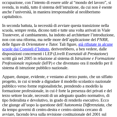
occupazione, con l’intento di essere
utile
al “mondo del lavoro”, si
svenda, in realtà, tutto il sistema dell’istruzione, da cui non è esente
anche l’università, in maniera irresponsabile al neoliberismo
capitalistico.
In seconda battuta, la necessità di avviare questa transizione nella
scuola, sempre restia, dicono tutti e tutte una volta arrivati in Viale
Trastevere, al cambiamento, ha indotto ad architettare l’introduzione,
non con una riforma, ma nelle more dell’applicazione del
PNRR
,
delle figure di
Orientatore
e
Tutor.
Tali figure,
già rifiutate in alcune
scuole dai Consigli d’Istituto
, deriverebbero, a ben vedere, dalle
disposizioni concernenti i LEP (
Livelli Essenziali di Prestazione
)
scritti già nel 2005 in relazione al sistema di
Istruzione e Formazione
Professionale regionale
(IeFP) e che diventano ora il modello per il
sistema di istruzione pubblico nazionale.
Appare, dunque, evidente, e veniamo al terzo punto, che un siffatto
progetto, in cui si tende a digradare il modello scolastico nazionale
pubblico verso forme regionalistiche, prendendo a modello la
formazione professionale, in cui è forte la presenza dei privati e del
terzo settore locale, necessiti di un adeguato quadro normativo, di
tipo federalista e devolutivo, in grado di renderlo esecutivo. Ecco
che giunge all’uopo la questione dell’
Autonomia Differenziata
, che
da tempo governi di centro-destra e centro-sinistra cercano di
avviare, facendo leva sulla revisione costituzionale del 2001 sul