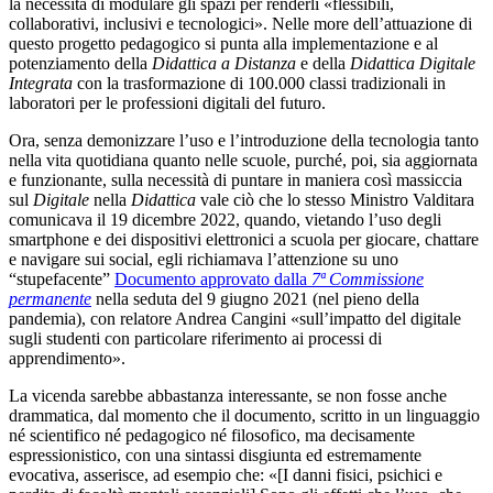
la necessità di modulare gli spazi per renderli «flessibili,
collaborativi, inclusivi e tecnologici». Nelle more dell’attuazione di
questo progetto pedagogico si punta alla implementazione e al
potenziamento della
Didattica a Distanza
e della
Didattica Digitale
Integrata
con la trasformazione di 100.000 classi tradizionali in
laboratori per le professioni digitali del futuro.
Ora, senza demonizzare l’uso e l’introduzione della tecnologia tanto
nella vita quotidiana quanto nelle scuole, purché, poi, sia aggiornata
e funzionante, sulla necessità di puntare in maniera così massiccia
sul
Digitale
nella
Didattica
vale ciò che lo stesso Ministro Valditara
comunicava il 19 dicembre 2022, quando, vietando l’uso degli
smartphone e dei dispositivi elettronici a scuola per giocare, chattare
e navigare sui social, egli richiamava l’attenzione su uno
“stupefacente”
Documento approvato dalla
7ª Commissione
permanente
nella seduta del 9 giugno 2021 (nel pieno della
pandemia), con relatore Andrea Cangini «sull’impatto del digitale
sugli studenti con particolare riferimento ai processi di
apprendimento».
La vicenda sarebbe abbastanza interessante, se non fosse anche
drammatica, dal momento che il documento, scritto in un linguaggio
né scientifico né pedagogico né filosofico, ma decisamente
espressionistico, con una sintassi disgiunta ed estremamente
evocativa, asserisce, ad esempio che: «[I danni fisici, psichici e