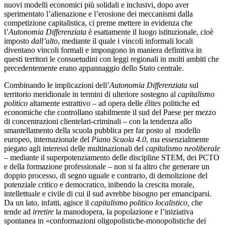
nuovi modelli economici più solidali e inclusivi, dopo aver
sperimentato l’alienazione e l’erosione dei meccanismi dalla
competizione capitalistica, ci preme mettere in evidenza che
l’
Autonomia Differenziata
è esattamente il luogo istituzionale, cioè
imposto
dall’alto
, mediante il quale i vincoli informali locali
diventano vincoli formali e impongono in maniera definitiva in
questi territori le consuetudini con leggi regionali in molti ambiti che
precedentemente erano appannaggio dello Stato centrale.
Combinando le implicazioni dell’
Autonomia Differenziata
sul
territorio meridionale in termini di ulteriore sostegno al
capitalismo
politico
altamente estrattivo – ad opera delle
élites
politiche ed
economiche che controllano stabilmente il sud del Paese per mezzo
di concentrazioni clientelari-criminali – con la tendenza allo
smantellamento della scuola pubblica per far posto al modello
europeo, internazionale del
Piano Scuola 4.0
, ma essenzialmente
piegato agli interessi delle multinazionali del
capitalismo neoliberale
– mediante il superpotenziamento delle discipline STEM, dei PCTO
e della formazione professionale – non si fa altro che generare un
doppio processo, di segno uguale e contrario, di demolizione del
potenziale critico e democratico, inibendo la crescita morale,
intellettuale e civile di cui il sud avrebbe bisogno per emanciparsi.
Da un lato, infatti, agisce il
capitalismo politico localistico,
che
tende ad
irretire
la manodopera, la popolazione e l’iniziativa
spontanea in «conformazioni oligopolistiche-monopolistiche dei