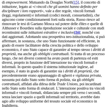
di
empowerment
. Mutuando da Douglas North
[15]
, il concetto di
istituzione,
legato ai «
i vincoli che gli uomini hanno definito per
disciplinare i loro rapporti
», vale a dire regole, vincoli formali
(leggi, regolamenti) e informali (codici morali, consuetudini), che
agiscono come condizionamenti forti sulla storia, Russo riesce ad
rinnovare le tesi di Gaetano Mosca sul potere delle
élites
e quelle di
Althusser e Bourdieu sulla riproduzione sociale e culturale con studi
recentissimi sulle
istituzioni estrattive e inclusive
[16]
,
nonché con
dati aggiornati. Adottando una prospettiva neo-istituzionalista, si può
affermare, in sostanza, che uno Stato funzionante ed efficiente, in
grado di essere facilitatore della crescita politica e dello sviluppo
economico, è uno Stato capace di garantire al tempo stesso i
diritti di
proprietà
, ma anche gli
obblighi contrattuali
. Si tratta di un processo
lungo, che nei diversi contesti ha avuto punti di partenza ed esiti
diversi, proprio in funzione dell’interazione tra vincoli formali e
informali. In questo quadro il sistema istituzionale inglese, ad
esempio, è stato in grado di garantire sia i
diritti di proprietà
, che
precedentemente erano appannaggio di sgherri e
vigilanza privata
,
sussunta poi dallo Stato sotto forma di
polizia
, sia gli
obblighi
contrattuali
, affidati alla difesa delle
Trade Unions
, poi incardinati
nello Stato sotto forma di
sindacati
. L’interazione positiva tra vincoli
informali e vincoli formali, sbilanciata sempre più verso i secondi,
senza lasciare spazio a quelli informali sul territorio, avrebbe dato
agio allo sviluppo uniforme del tessuto sociale ed economico in
Inghilterra.