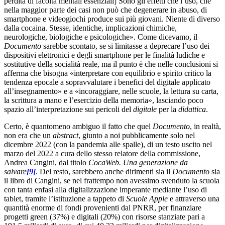
perdita di facoltà mentali essenziali] Sono gli effetti che l’uso, che
nella maggior parte dei casi non può che degenerare in abuso, di
smartphone e videogiochi produce sui più giovani. Niente di diverso
dalla cocaina. Stesse, identiche, implicazioni chimiche,
neurologiche, biologiche e psicologiche». Come dicevamo, il
Documento
sarebbe scontato, se si limitasse a deprecare l’uso dei
dispositivi elettronici e degli smartphone per le finalità ludiche e
sostitutive della socialità reale, ma il punto è che nelle conclusioni si
afferma che bisogna «interpretare con equilibrio e spirito critico la
tendenza epocale a sopravvalutare i benefici del digitale applicato
all’insegnamento» e a «incoraggiare, nelle scuole, la lettura su carta,
la scrittura a mano e l’esercizio della memoria», lasciando poco
spazio all’interpretazione sui pericoli del
digitale
per la
didattica
.
Certo, è quantomeno ambiguo il fatto che quel
Documento
, in realtà,
non era che un
abstract
, giunto a noi pubblicamente solo nel
dicembre 2022 (con la pandemia alle spalle), di un testo uscito nel
marzo del 2022 a cura dello stesso relatore della commissione,
Andrea Cangini, dal titolo
CocaWeb. Una generazione da
salvare
[9]
. Del resto, sarebbero anche dirimenti sia il
Documento
sia
il libro di Cangini, se nel frattempo non avessimo svenduto la scuola
con tanta enfasi alla digitalizzazione imperante mediante l’uso di
tablet, tramite l’istituzione a tappeto di
Scuole Apple
e attraverso una
quantità enorme di fondi provenienti dal PNRR, per finanziare
progetti green (37%) e digitali (20%) con risorse stanziate pari a