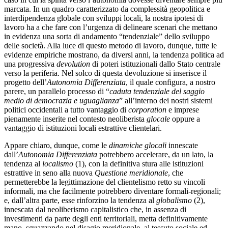
marcata. In un quadro caratterizzato da complessità geopolitica e
interdipendenza globale con sviluppi locali, la nostra ipotesi di
lavoro ha a che fare con l’urgenza di delineare scenari che mettano
in evidenza una sorta di andamento “tendenziale” dello sviluppo
delle società. Alla luce di questo metodo di lavoro, dunque, tutte le
evidenze empiriche mostrano, da diversi anni, la tendenza politica ad
una progressiva
devolution
di poteri istituzionali dallo Stato centrale
verso la periferia. Nel solco di questa devoluzione si inserisce il
progetto dell’
Autonomia Differenziata
, il quale configura, a nostro
parere, un parallelo processo di “
caduta tendenziale del saggio
medio di democrazia e uguaglianza
” all’interno dei nostri sistemi
politici occidentali a tutto vantaggio di
corporation
e imprese
pienamente inserite nel contesto neoliberista
glocale
oppure a
vantaggio di istituzioni locali estrattive clientelari.
Appare chiaro, dunque, come le
dinamiche glocali
innescate
dall’
Autonomia Differenziata
potrebbero accelerare, da un lato, la
tendenza al
localismo
(1), con la definitiva stura alle istituzioni
estrattive in seno alla nuova
Questione meridionale
, che
permetterebbe la legittimazione del clientelismo retto su vincoli
informali, ma che facilmente potrebbero diventare formali-regionali;
e, dall’altra parte, esse rinforzino la tendenza al
globalismo
(2),
innescata dal neoliberismo capitalistico che, in assenza di
investimenti da parte degli enti territoriali, metta definitivamente
mano, sguazzando nel disagio meridionale, al tessuto sociale ed