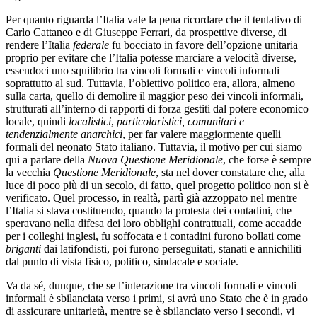
Per quanto riguarda l’Italia vale la pena ricordare che il tentativo di
Carlo Cattaneo e di Giuseppe Ferrari, da prospettive diverse, di
rendere l’Italia
federale
fu bocciato in favore dell’opzione unitaria
proprio per evitare che l’Italia potesse marciare a velocità diverse,
essendoci uno squilibrio tra vincoli formali e vincoli informali
soprattutto al sud. Tuttavia, l’obiettivo politico era, allora, almeno
sulla carta, quello di demolire il maggior peso dei vincoli informali,
strutturati all’interno di rapporti di forza gestiti dal potere economico
locale, quindi
localistici
,
particolaristici, comunitari e
tendenzialmente anarchici
, per far valere maggiormente quelli
formali del neonato Stato italiano. Tuttavia, il motivo per cui siamo
qui a parlare della
Nuova Questione Meridionale
, che forse è sempre
la vecchia
Questione Meridionale
, sta nel dover constatare che, alla
luce di poco più di un secolo, di fatto, quel progetto politico non si è
verificato. Quel processo, in realtà, partì già azzoppato nel mentre
l’Italia si stava costituendo, quando la protesta dei contadini, che
speravano nella difesa dei loro obblighi contrattuali, come accadde
per i colleghi inglesi, fu soffocata e i contadini furono bollati come
briganti
dai latifondisti, poi furono perseguitati, stanati e annichiliti
dal punto di vista fisico, politico, sindacale e sociale.
Va da sé, dunque, che se l’interazione tra vincoli formali e vincoli
informali è sbilanciata verso i primi, si avrà uno Stato che è in grado
di assicurare unitarietà, mentre se è sbilanciato verso i secondi, vi