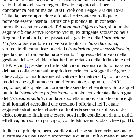
stato il primo ad essere regionalizzato e aperto alla libera
concorrenza ben prima del 2001, cioè con Legge 502 del 1992.
Tuttavia, per comprendere a fondo l’orizzonte entro il quale
potrebbe essere inserita l’istruzione pubblica in un contesto
normativo caratterizzato dall’
Autonomia Differenziata
, si potrebbe
seguire ciò che scrive Roberto Vicini, ex dirigente scolastico nella
Regione Lombardia, poi passato alla gestione della
Formazione
Professionale
e autore di diversi articoli su il
Sussidiario.net
,
strumento di comunicazione della
Fondazione per la sussidiarietà
,
quella che in Lombardia ha sostenuto l’ingresso del privato nella
gestione dei servizi. Nel ribadire l’importanza della definizione dei
LEP, Vicini
[2]
sostiene che le istituzioni nazionali autonomizzatesi
debbano collaborare sul proprio territorio con «Soggetti e Agenzie
che svolgono una funzione educativa e formativa». E, non a caso, il
modello che egli prende come riferimento è, appunto, la
IeFP
regionale
, alla quale concorrono le aziende del territorio. Solo a quel
punto la
Formazione professionale
sarebbe considerata alla stregua
dell’
Istruzione statale
, non la sua sorella minore: «In tale cornice gli
Enti formativi accreditati che erogano l’offerta di IeFP, quale
segmento strutturale del sistema di offerta secondaria di secondo
ciclo, potranno finalmente essere posti nelle condizioni di una parità
effettiva, non solo di principio, con le Istituzioni scolastiche» (p. 31).
In linea di principio, però, va rilevato che se sul territorio nazionale
si partisse da livelli socio-economici e culturali più o meno bilanciati,