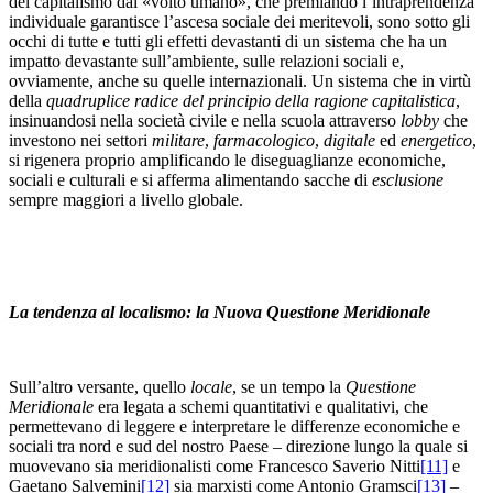
del capitalismo dal «volto umano», che premiando l’intraprendenza
individuale garantisce l’ascesa sociale dei meritevoli, sono sotto gli
occhi di tutte e tutti gli effetti devastanti di un sistema che ha un
impatto devastante sull’ambiente, sulle relazioni sociali e,
ovviamente, anche su quelle internazionali. Un sistema che in virtù
della
quadruplice radice del principio della ragione capitalistica
,
insinuandosi nella società civile e nella scuola attraverso
lobby
che
investono nei settori
militare
,
farmacologico
,
digitale
ed
energetico
,
si rigenera proprio amplificando le diseguaglianze economiche,
sociali e culturali e si afferma alimentando sacche di
esclusione
sempre maggiori a livello globale.
La tendenza al localismo: la Nuova Questione Meridionale
Sull’altro versante, quello
locale
, se un tempo la
Questione
Meridionale
era legata a schemi quantitativi e qualitativi, che
permettevano di leggere e interpretare le differenze economiche e
sociali tra nord e sud del nostro Paese – direzione lungo la quale si
muovevano sia meridionalisti come Francesco Saverio Nitti
[11]
e
Gaetano Salvemini
[12]
sia marxisti come Antonio Gramsci
[13]
–