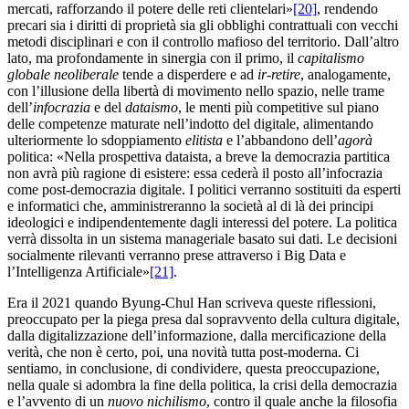
mercati, rafforzando il potere delle reti clientelari»
[20]
, rendendo
precari sia i diritti di proprietà sia gli obblighi contrattuali con vecchi
metodi disciplinari e con il controllo mafioso del territorio. Dall’altro
lato, ma profondamente in sinergia con il primo, il
capitalismo
globale neoliberale
tende a disperdere e ad
ir-retire
, analogamente,
con l’illusione della libertà di movimento nello spazio, nelle trame
dell’
infocrazia
e del
dataismo
, le menti più competitive sul piano
delle competenze maturate nell’indotto del digitale, alimentando
ulteriormente lo sdoppiamento
elitista
e l’abbandono dell’
agorà
politica: «Nella prospettiva dataista, a breve la democrazia partitica
non avrà più ragione di esistere: essa cederà il posto all’infocrazia
come post-democrazia digitale. I politici verranno sostituiti da esperti
e informatici che, amministreranno la società al di là dei principi
ideologici e indipendentemente dagli interessi del potere. La politica
verrà dissolta in un sistema manageriale basato sui dati. Le decisioni
socialmente rilevanti verranno prese attraverso i Big Data e
l’Intelligenza Artificiale»
[21]
.
Era il 2021 quando Byung-Chul Han scriveva queste riflessioni,
preoccupato per la piega presa dal sopravvento della cultura digitale,
dalla digitalizzazione dell’informazione, dalla mercificazione della
verità, che non è certo, poi, una novità tutta post-moderna. Ci
sentiamo, in conclusione, di condividere, questa preoccupazione,
nella quale si adombra la fine della politica, la crisi della democrazia
e l’avvento di un
nuovo nichilismo
, contro il quale anche la filosofia