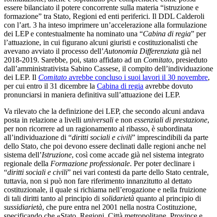
essere bilanciato il potere concorrente sulla materia “istruzione e
formazione” tra Stato, Regioni ed enti periferici. Il DDL Calderoli
con l’art. 3 ha inteso imprimere un’accelerazione alla formulazione
dei LEP e contestualmente ha nominato una “
Cabina di regia
” per
l’attuazione, in cui figurano alcuni giuristi e costituzionalisti che
avevano avviato il processo dell’
Autonomia Differenziata
già nel
2018-2019. Sarebbe, poi, stato affidato ad un
Comitato
, presieduto
dall’amministrativista Sabino Cassese, il compito dell’individuazione
dei LEP. Il
Comitato
avrebbe concluso i suoi lavori il 30 novembre
,
per cui entro il 31 dicembre la
Cabina di regia
avrebbe dovuto
pronunciarsi in maniera definitiva sull’attuazione dei LEP.
Va rilevato che la definizione dei LEP, che secondo alcuni andava
posta in relazione a livelli
universali
e non
essenziali di prestazione
,
per non ricorrere ad un ragionamento al ribasso, è subordinata
all’individuazione di “
diritti sociali e civili
” imprescindibili da parte
dello Stato, che poi devono essere declinati dalle regioni anche nel
sistema dell’
Istruzione
, così come accade già nel sistema integrato
regionale della
Formazione professionale
. Per poter declinare i
“
diritti sociali e civili
” nei vari contesti da parte dello Stato centrale,
tuttavia, non si può non fare riferimento innanzitutto al dettato
costituzionale, il quale si richiama nell’erogazione e nella fruizione
di tali diritti tanto al principio di
solidarietà
quanto al principio di
sussidiarietà
, che pure entra nel 2001 nella nostra Costituzione,
specificando che «Stato, Regioni, Città metropolitane, Province e