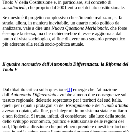
Titolo V della Costituzione e, in particolare, sul concetto di
sussidiarietà
, che proprio dal 2001 entra nel dettato costituzionale.
Se questo è il progetto complessivo che s’intende realizzare, si fa
strada, allora, in maniera inevitabile, un quarto nodo politico da
analizzare, vale a dire una
Nuova Questione Meridionale
, che forse
è sempre la stessa, ma che richiederebbe di essere aggiornata dal
punto di vista sociologico, al fine di avere uno sguardo prospettico
più aderente alla realtà socio-politica attuale.
Il quadro normativo dell’Autonomia Differenziata: la Riforma del
Titolo V
Dal dibattito critico sulla questione
[1]
emerge che l’attuazione
dall’
Autonomia Differenziata
avrebbe almeno due conseguenze sul
tessuto regionale, deleterie soprattutto per i territori del sud Italia,
quelli per i quali i protagonisti del
Risorgimento
e dell’
Unità d’Italia
avevano optato, alla fine, per integrarli in un sistema statale unitario
e non federale. Si tratta, infatti, di considerare, alla luce della storia,
dello sviluppo economico, politico e istituzionale delle regioni del
sud, l’ipotetica direzione che potrebbero prendere questi territori nel
caso in cui la spinta verso l’autonomia dovesse diventare sempre più