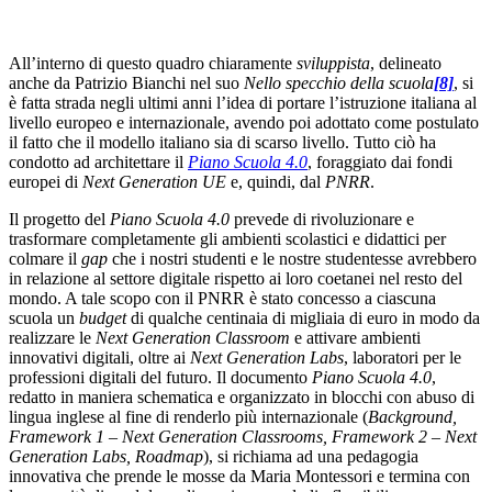
All’interno di questo quadro chiaramente
sviluppista
, delineato
anche da Patrizio Bianchi nel suo
Nello specchio della scuola
[8]
, si
è fatta strada negli ultimi anni l’idea di portare l’istruzione italiana al
livello europeo e internazionale, avendo poi adottato come postulato
il fatto che il modello italiano sia di scarso livello. Tutto ciò ha
condotto ad architettare il
Piano Scuola 4.0
, foraggiato dai fondi
europei di
Next Generation UE
e, quindi, dal
PNRR
.
Il progetto del
Piano Scuola 4.0
prevede di rivoluzionare e
trasformare completamente gli ambienti scolastici e didattici per
colmare il
gap
che i nostri studenti e le nostre studentesse avrebbero
in relazione al settore digitale rispetto ai loro coetanei nel resto del
mondo. A tale scopo con il PNRR è stato concesso a ciascuna
scuola un
budget
di qualche centinaia di migliaia di euro in modo da
realizzare le
Next Generation Classroom
e attivare ambienti
innovativi digitali, oltre ai
Next Generation Labs
, laboratori per le
professioni digitali del futuro. Il documento
Piano Scuola 4.0
,
redatto in maniera schematica e organizzato in blocchi con abuso di
lingua inglese al fine di renderlo più internazionale (
Background,
Framework 1 – Next Generation Classrooms, Framework 2 – Next
Generation Labs, Roadmap
), si richiama ad una pedagogia
innovativa che prende le mosse da Maria Montessori e termina con