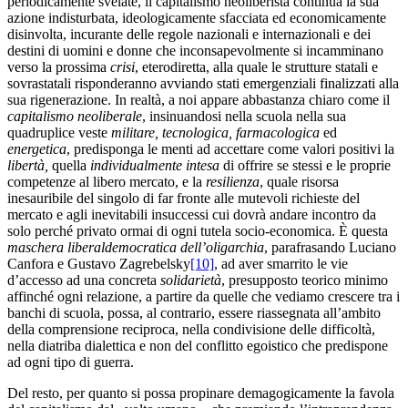
periodicamente svelate, il capitalismo neoliberista continua la sua
azione indisturbata, ideologicamente sfacciata ed economicamente
disinvolta, incurante delle regole nazionali e internazionali e dei
destini di uomini e donne che inconsapevolmente si incamminano
verso la prossima
crisi
, eterodiretta, alla quale le strutture statali e
sovrastatali risponderanno avviando stati emergenziali finalizzati alla
sua rigenerazione. In realtà, a noi appare abbastanza chiaro come il
capitalismo neoliberale
, insinuandosi nella scuola nella sua
quadruplice veste
militare, tecnologica, farmacologica
ed
energetica
, predisponga le menti ad accettare come valori positivi la
libertà,
quella
individualmente intesa
di offrire se stessi e le proprie
competenze al libero mercato, e la
resilienza
, quale risorsa
inesauribile del singolo di far fronte alle mutevoli richieste del
mercato e agli inevitabili insuccessi cui dovrà andare incontro da
solo perché privato ormai di ogni tutela socio-economica. È questa
maschera liberaldemocratica dell’oligarchia
, parafrasando Luciano
Canfora e Gustavo Zagrebelsky
[10]
, ad aver smarrito le vie
d’accesso ad una concreta
solidarietà
, presupposto teorico minimo
affinché ogni relazione, a partire da quelle che vediamo crescere tra i
banchi di scuola, possa, al contrario, essere riassegnata all’ambito
della comprensione reciproca, nella condivisione delle difficoltà,
nella diatriba dialettica e non del conflitto egoistico che predispone
ad ogni tipo di guerra.
Del resto, per quanto si possa propinare demagogicamente la favola