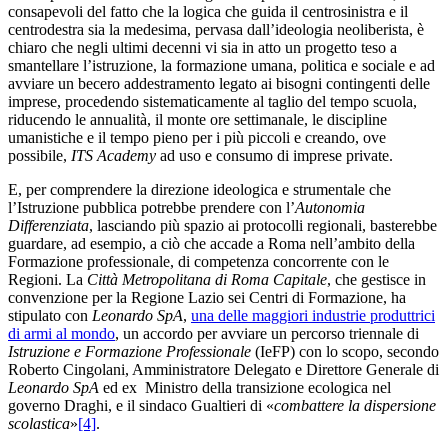
consapevoli del fatto che la logica che guida il centrosinistra e il
centrodestra sia la medesima, pervasa dall’ideologia neoliberista, è
chiaro che negli ultimi decenni vi sia in atto un progetto teso a
smantellare l’istruzione, la formazione umana, politica e sociale e ad
avviare un becero addestramento legato ai bisogni contingenti delle
imprese, procedendo sistematicamente al taglio del tempo scuola,
riducendo le annualità, il monte ore settimanale, le discipline
umanistiche e il tempo pieno per i più piccoli e creando, ove
possibile,
ITS Academy
ad uso e consumo di imprese private.
E, per comprendere la direzione ideologica e strumentale che
l’Istruzione pubblica potrebbe prendere con l’
Autonomia
Differenziata
, lasciando più spazio ai protocolli regionali, basterebbe
guardare, ad esempio, a ciò che accade a Roma nell’ambito della
Formazione professionale, di competenza concorrente con le
Regioni. La
Città Metropolitana di Roma Capitale
, che gestisce in
convenzione per la Regione Lazio sei Centri di Formazione, ha
stipulato con
Leonardo SpA
,
una delle maggiori industrie produttrici
di armi al mondo
, un accordo per avviare un percorso triennale di
Istruzione e Formazione Professionale
(IeFP) con lo scopo, secondo
Roberto Cingolani, Amministratore Delegato e Direttore Generale di
Leonardo SpA
ed ex Ministro della transizione ecologica nel
governo Draghi, e il sindaco Gualtieri di «
combattere la dispersione
scolastica
»
[4]
.