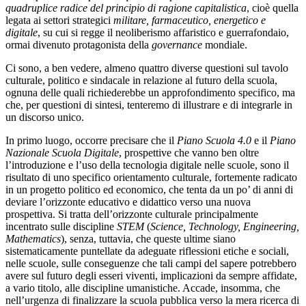
quadruplice radice del principio di ragione capitalistica
, cioè quella
legata ai settori strategici
militare, farmaceutico, energetico e
digitale
, su cui si regge il neoliberismo affaristico e guerrafondaio,
ormai divenuto protagonista della
governance
mondiale.
Ci sono, a ben vedere, almeno quattro diverse questioni sul tavolo
culturale, politico e sindacale in relazione al futuro della scuola,
ognuna delle quali richiederebbe un approfondimento specifico, ma
che, per questioni di sintesi, tenteremo di illustrare e di integrarle in
un discorso unico.
In primo luogo, occorre precisare che il
Piano
Scuola 4.0
e il
Piano
Nazionale Scuola Digitale
, prospettive che vanno ben oltre
l’introduzione e l’uso della tecnologia digitale nelle scuole, sono il
risultato di uno specifico orientamento culturale, fortemente radicato
in un progetto politico ed economico, che tenta da un po’ di anni di
deviare l’orizzonte educativo e didattico verso una nuova
prospettiva. Si tratta dell’orizzonte culturale principalmente
incentrato sulle discipline
STEM
(
Science, Technology, Engineering,
Mathematics
), senza, tuttavia, che queste ultime siano
sistematicamente puntellate da adeguate riflessioni etiche e sociali,
nelle scuole, sulle conseguenze che tali campi del sapere potrebbero
avere sul futuro degli esseri viventi, implicazioni da sempre affidate,
a vario titolo, alle discipline umanistiche. Accade, insomma, che
nell’urgenza di finalizzare la scuola pubblica verso la mera ricerca di