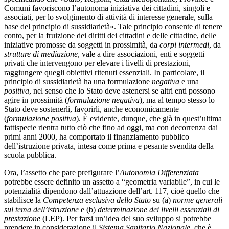
Comuni favoriscono l’autonoma iniziativa dei cittadini, singoli e
associati, per lo svolgimento di attività di interesse generale, sulla
base del principio di sussidiarietà». Tale principio consente di tenere
conto, per la fruizione dei diritti dei cittadini e delle cittadine, delle
iniziative promosse da soggetti in prossimità, da
corpi intermedi
, da
strutture di mediazione
, vale a dire associazioni, enti e soggetti
privati che intervengono per elevare i livelli di prestazioni,
raggiungere quegli obiettivi ritenuti essenziali. In particolare, il
principio di sussidiarietà ha una formulazione
negativa
e una
positiva
, nel senso che lo Stato deve astenersi se altri enti possono
agire in prossimità (
formulazione negativa
), ma al tempo stesso lo
Stato deve sostenerli, favorirli, anche economicamente
(
formulazione positiva
). È evidente, dunque, che già in quest’ultima
fattispecie rientra tutto ciò che fino ad oggi, ma con decorrenza dai
primi anni 2000, ha comportato il finanziamento pubblico
dell’istruzione privata, intesa come prima e pesante svendita della
scuola pubblica.
Ora, l’assetto che pare prefigurare l’
Autonomia Differenziata
potrebbe essere definito un assetto a “geometria variabile”, in cui le
potenzialità dipendono dall’attuazione dell’art. 117, cioè quello che
stabilisce la
Competenza esclusiva dello Stato
su (a)
norme generali
sul tema dell’istruzione
e (b)
determinazione dei livelli essenziali di
prestazione
(LEP). Per farsi un’idea del suo sviluppo si potrebbe
prendere in considerazione il
Sistema Sanitario Nazionale
, che è