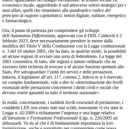
economico locale, aggredendo il sud attraverso settori strategici per i
suoi affari, quelli che rimandano alla
quadruplice radice del
principio di ragione capitalistica
: settori digitale, militare, energetico
e farmacologico.
Ora, il punto di partenza per comprendere gli sviluppi
dell’
Autonomia Differenziata,
approvata con il DDL Calderoli il 2
febbraio 2023, deve necessariamente prendere le mosse dalla
modifica del Titolo V della Costituzione con la Legge costituzionale
n. 3 del 18 ottobre 2001, che ha dato, in qualche modo, la possibilità
ad alcune regioni di avviare una sorta di federalismo. La legge del
2001 consentiva, di fatto, alle regioni a statuto ordinario che ne
avessero fatto richiesta di avocare a sé alcune funzioni spettanti allo
Stato. Per salvaguardare l’unità dei servizi e delle prestazioni,
tuttavia, il legislatore all’
art. 117, comma 2, lettera m
si è riservato
un compito fondamentale, vale a dire la «determinazione dei livelli
essenziali delle prestazioni concernenti i diritti civili e sociali che
devono essere garantiti su tutto il territorio nazionale».
In realtà, concretamente, i suddetti
livelli essenziali di prestazione
, i
cosiddetti LEP, non erano stati mai scritti, nonostante vi era stata la
Legge n. 42/2009 a richiamarne l’urgenza e una legge relativa
all’
Istruzione e Formazione Professionale
d.lgs. n. 226/2005 ad
abbozzarli. Va da sé che è di fondamentale importanza la loro
formulazione, anche e soprattutto per comprendere come possa