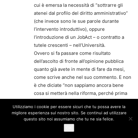
cui è emersa la necessità di “sottrarre gli
atenei dal profilo del diritto amministrativo”
(che invece sono le sue parole durante
l’intervento introduttivo), oppure
l’introduzione di un JobAct – o contratto a
tutele crescenti – nell’Università.
Ovvero si fa passare come risultato
dell’ascolto di fronte all’opinione pubblica
quanto già avete in mente di fare da mesi,
come scrive anche nel suo commento. E non
è che diciate “non sappiamo ancora bene
cosa si metterà nella riforma, perché prima
vogliamo riascoltare – non ci vuole molto –
Utilizziamo i cookie per essere sicuri che tu possa avere la
quel che ci hanno detto il 28 febbraio (alla
migliore esperienza sul nostro sito. Se continui ad utilizzare
faccia della velocità… un mese per ascoltare
questo sito noi assumiamo che tu ne sia felice.
7 ore di interventi…).
OK