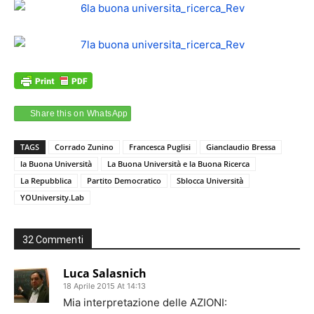
Share this on WhatsApp
TAGS
Corrado Zunino
Francesca Puglisi
Gianclaudio Bressa
la Buona Università
La Buona Università e la Buona Ricerca
La Repubblica
Partito Democratico
Sblocca Università
YOUniversity.Lab
32 Commenti
Luca Salasnich
18 Aprile 2015 At 14:13
Mia interpretazione delle AZIONI: