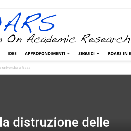
IDEE
APPROFONDIMENTI
SEGUICI
ROARS IN 
ROARS
le università a Gaza
 la distruzione delle