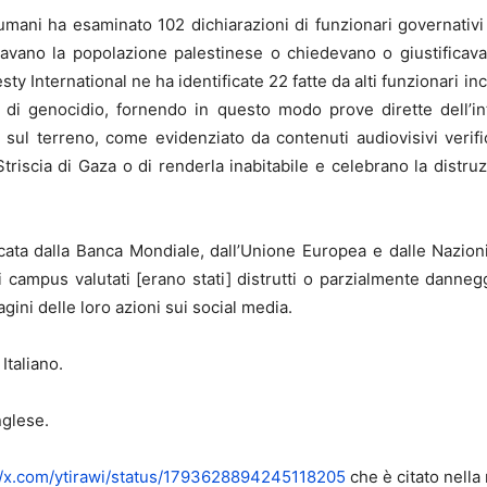
i umani ha esaminato 102 dichiarazioni di funzionari governativi 
ano la popolazione palestinese o chiedevano o giustificavano 
y International ne ha identificate 22 fatte da alti funzionari inca
ti di genocidio, fornendo in questo modo prove dirette dell’i
sul terreno, come evidenziato da contenuti audiovisivi verific
 Striscia di Gaza o di renderla inabitabile e celebrano la distr
cata dalla Banca Mondiale, dall’Unione Europea e dalle Nazio
 campus valutati [erano stati] distrutti o parzialmente danneggi
ini delle loro azioni sui social media.
Italiano.
nglese.
//x.com/ytirawi/status/1793628894245118205
che è citato nella