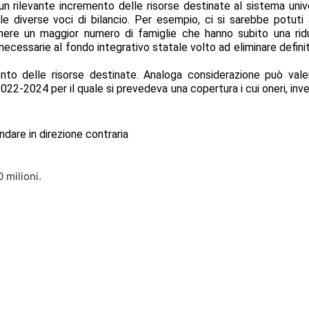
 un rilevante incremento delle risorse destinate al sistema uni
lle diverse voci di bilancio. Per esempio, ci si sarebbe potut
enere un maggior numero di famiglie che hanno subito una rid
 necessarie al fondo integrativo statale volto ad eliminare defin
o delle risorse destinate. Analoga considerazione può valere
022-2024 per il quale si prevedeva una copertura i cui oneri, invec
ndare in direzione contraria
 milioni.