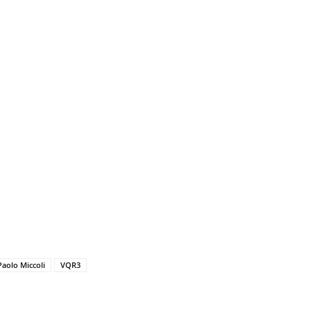
Paolo Miccoli
VQR3