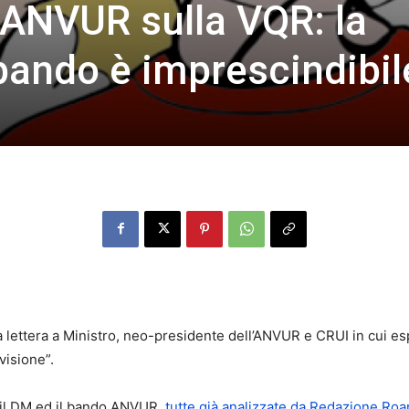
 ANVUR sulla VQR: la
 bando è imprescindibil
na lettera a Ministro, neo-presidente dell’ANVUR e CRUI in cui 
visione”.
ra il DM ed il bando ANVUR,
tutte già analizzate da Redazione Roa