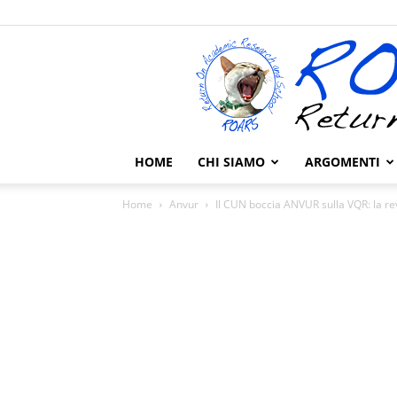
HOME
CHI SIAMO
ARGOMENTI
Home
Anvur
Il CUN boccia ANVUR sulla VQR: la re