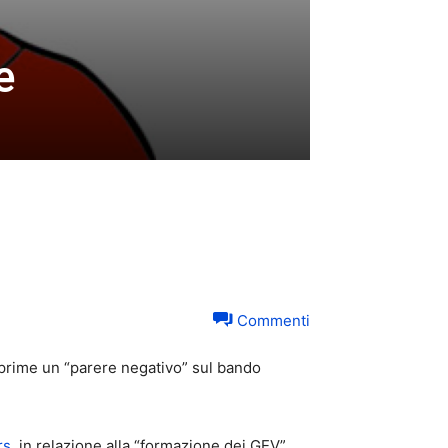
e
Commenti
esprime un “parere negativo” sul bando
rs,
in relazione alla “formazione dei GEV”,