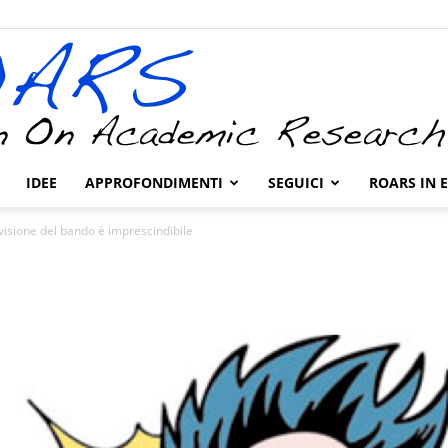
IDEE
APPROFONDIMENTI
SEGUICI
ROARS IN 
ROARS
visione del bando è imprescindibile