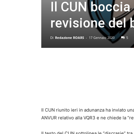
Il CUN boccia
revisione del
Di
Redazione ROARS
-
17 Gennaio 2020
5
Il CUN riunito ieri in adunanza ha inviato u
ANVUR relativo alla VQR3 e ne chiede la “re
Il testo del CUN sottolinea le “discrasie” t