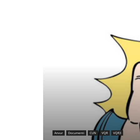
Anvur
Documenti
CUN
VQR
VQR3