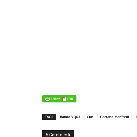
TAGS
Bando VQR3
Cun
Gaetano Manfredi
5 Commenti