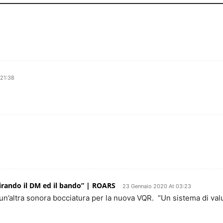
 21:38
irando il DM ed il bando” | ROARS
23 Gennaio 2020 At 03:23
 un’altra sonora bocciatura per la nuova VQR. “Un sistema di val