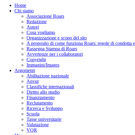
Home
Chi siamo
Associazione Roars
Redazione
Autori
Cosa vogliamo
Organizzazione e scopo del sito
A proposito di come funziona Roars: regole di condotta e p
Rassegna Stampa di Roars
Avvertenze per i collaboratori
Copyright
Immagini/Images
Argomenti
Abilitazione nazionale
Anvur
Classifiche internazionali
Diritto allo studio
Finanziamento
Reclutamento
Ricerca e Sviluppo
Scuola
Tasse universitarie
Valutazione
VQR