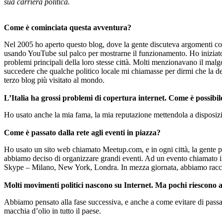
sua carriera politica.
Come è cominciata questa avventura?
Nel 2005 ho aperto questo blog, dove la gente discuteva argomenti co
usando YouTube sul palco per mostrarne il funzionamento. Ho iniziato a
problemi principali della loro stesse città. Molti menzionavano il mal
succedere che qualche politico locale mi chiamasse per dirmi che la de
terzo blog più visitato al mondo.
L’Italia ha grossi problemi di copertura internet. Come è possibil
Ho usato anche la mia fama, la mia reputazione mettendola a disposizion
Come è passato dalla rete agli eventi in piazza?
Ho usato un sito web chiamato Meetup.com, e in ogni città, la gente pr
abbiamo deciso di organizzare grandi eventi. Ad un evento chiamato il V
Skype – Milano, New York, Londra. In mezza giornata, abbiamo raccol
Molti movimenti politici nascono su Internet. Ma pochi riescono a 
Abbiamo pensato alla fase successiva, e anche a come evitare di passare
macchia d’olio in tutto il paese.