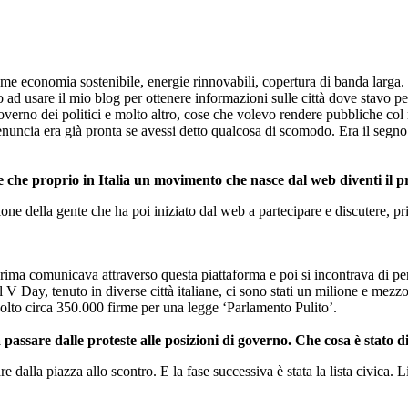
me economia sostenibile, energie rinnovabili, copertura di banda larga
d usare il mio blog per ottenere informazioni sulle città dove stavo per
governo dei politici e molto altro, cose che volevo rendere pubbliche co
nuncia era già pronta se avessi detto qualcosa di scomodo. Era il segno 
e che proprio in Italia un movimento che nasce dal web diventi il pr
e della gente che ha poi iniziato dal web a partecipare e discutere, pri
ima comunicava attraverso questa piattaforma e poi si incontrava di pers
 Day, tenuto in diverse città italiane, ci sono stati un milione e mezzo
to circa 350.000 firme per una legge ‘Parlamento Pulito’.
passare dalle proteste alle posizioni di governo. Che cosa è stato d
 dalla piazza allo scontro. E la fase successiva è stata la lista civica.