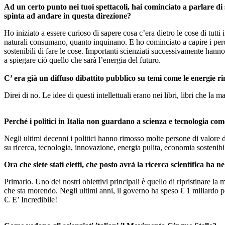
Ad un certo punto nei tuoi spettacoli, hai cominciato a parlare di 
spinta ad andare in questa direzione?
Ho iniziato a essere curioso di sapere cosa c’era dietro le cose di tutt
naturali consumano, quanto inquinano. E ho cominciato a capire i percor
sostenibili di fare le cose. Importanti scienziati successivamente hanno
a spiegare ciò quello che sarà l’energia del futuro.
C’ era già un diffuso dibattito pubblico su temi come le energie r
Direi di no. Le idee di questi intellettuali erano nei libri, libri che la
Perché i politici in Italia non guardano a scienza e tecnologia com
Negli ultimi decenni i politici hanno rimosso molte persone di valore de
su ricerca, tecnologia, innovazione, energia pulita, economia sostenibi
Ora che siete stati eletti, che posto avrà la ricerca scientifica ha
Primario. Uno dei nostri obiettivi principali è quello di ripristinare la
che sta morendo. Negli ultimi anni, il governo ha speso € 1 miliardo per
€. E’ Incredibile!