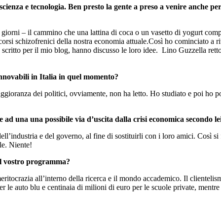
scienza e tecnologia. Ben presto la gente a preso a venire anche per
i i giorni – il cammino che una lattina di coca o un vasetto di yogurt com
si schizofrenici della nostra economia attuale.Così ho cominciato a rivol
 scritto per il mio blog, hanno discusso le loro idee. Lino Guzzella rett
innovabili in Italia in quel momento?
 maggioranza dei politici, ovviamente, non ha letto. Ho studiato e poi ho po
e ad una una possibile via d’uscita dalla crisi economica secondo le
ll’industria e del governo, al fine di sostituirli con i loro amici. Così s
le. Niente!
 nel vostro programma?
 meritocrazia all’interno della ricerca e il mondo accademico. Il clientel
 le auto blu e centinaia di milioni di euro per le scuole private, mentre 