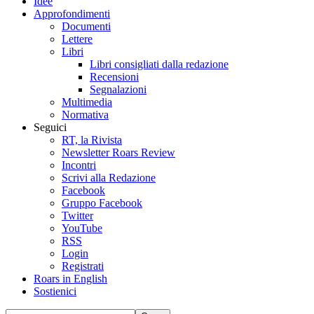
Idee
Approfondimenti
Documenti
Lettere
Libri
Libri consigliati dalla redazione
Recensioni
Segnalazioni
Multimedia
Normativa
Seguici
RT, la Rivista
Newsletter Roars Review
Incontri
Scrivi alla Redazione
Facebook
Gruppo Facebook
Twitter
YouTube
RSS
Login
Registrati
Roars in English
Sostienici