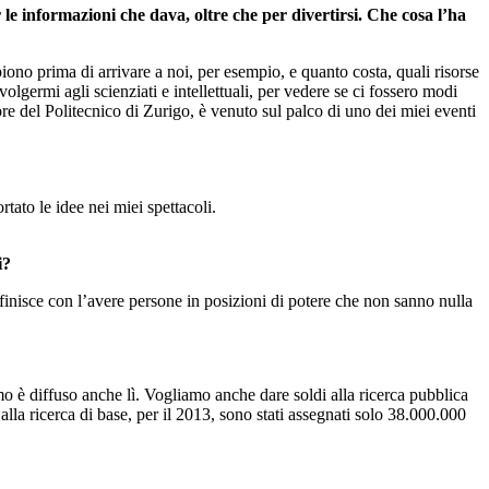
 le informazioni che dava, oltre che per divertirsi. Che cosa l’ha
piono prima di arrivare a noi, per esempio, e quanto costa, quali risorse
germi agli scienziati e intellettuali, per vedere se ci fossero modi
ore del Politecnico di Zurigo, è venuto sul palco di uno dei miei eventi
rtato le idee nei miei spettacoli.
i?
i finisce con l’avere persone in posizioni di potere che non sanno nulla
ismo è diffuso anche lì. Vogliamo anche dare soldi alla ricerca pubblica
alla ricerca di base, per il 2013, sono stati assegnati solo 38.000.000