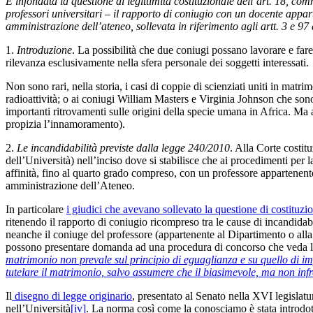
È infondata la questione di legittimità costituzionale dell’art. 18, co
professori universitari – il rapporto di coniugio con un docente appar
amministrazione dell’ateneo, sollevata in riferimento agli artt. 3 e 97 
1.
Introduzione
. La possibilità che due coniugi possano lavorare e far
rilevanza esclusivamente nella sfera personale dei soggetti interessati.
Non sono rari, nella storia, i casi di coppie di scienziati uniti in mat
radioattività; o ai coniugi William Masters e Virginia Johnson che sono
importanti ritrovamenti sulle origini della specie umana in Africa. Ma a
propizia l’innamoramento).
2.
Le incandidabilità previste dalla legge 240/2010
. Alla Corte costitu
dell’Università) nell’inciso dove si stabilisce che ai procedimenti per
affinità, fino al quarto grado compreso, con un professore appartenente
amministrazione dell’Ateneo.
In particolare
i giudici che avevano sollevato la questione di costituzio
ritenendo il rapporto di coniugio ricompreso tra le cause di incandida
neanche il coniuge del professore (appartenente al Dipartimento o alla
possono presentare domanda ad una procedura di concorso che veda l’es
matrimonio non prevale sul principio di eguaglianza e su quello di imp
tutelare il matrimonio, salvo assumere che il biasimevole, ma non infr
Il
disegno di legge originario
, presentato al Senato nella XVI legislatu
nell’Università
[iv]
. La norma così come la conosciamo è stata introdo