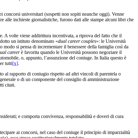
ei concorsi universitari (sospetti non sopiti neanche oggi). Venne
re alle inchieste giornalistiche, furono dati alle stampe alcuni libri che
 volte viene addirittura incentivata, a riprova del fatto che il
trodotto un istituto denominato «
dual career couples
»: le Università
to modo si pensa di incrementare il benessere della famiglia così da
ual career
è favorita quando le Università possono negoziare il
tomobile, o, appunto, l’assunzione del coniuge. In Italia questo è
r tutti
[x]
.
o al rapporto di coniugio rispetto ad altri vincoli di parentela o
re generale o di un componente del consiglio di amministrazione
i citati.
considerati; e comporta convivenza, responsabilità e doveri di cura
tecipare ai concorsi, nel caso del coniuge il principio di imparzialità
ia), esse stesse costituzionalmente tutelate;