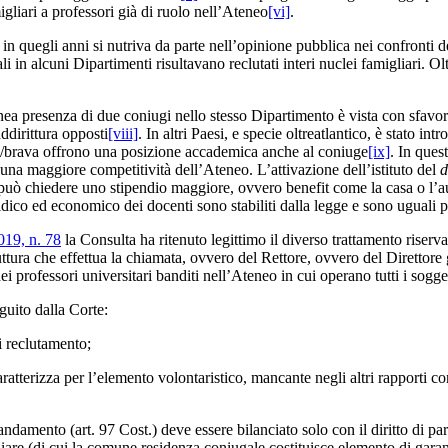
igliari a professori già di ruolo nell’Ateneo
[vi]
.
 in quegli anni si nutriva da parte nell’opinione pubblica nei confronti d
i in alcuni Dipartimenti risultavano reclutati interi nuclei famigliari. Olt
 presenza di due coniugi nello stesso Dipartimento è vista con sfavore. A
ddirittura opposti
[viii]
. In altri Paesi, e specie oltreatlantico, è stato in
vo/brava offrono una posizione accademica anche al coniuge
[ix]
. In ques
 una maggiore competitività dell’Ateneo. L’attivazione dell’istituto del
d
può chiedere uno stipendio maggiore, ovvero benefit come la casa o l’au
dico ed economico dei docenti sono stabiliti dalla legge e sono uguali pe
019, n. 78
la Consulta ha ritenuto legittimo il diverso trattamento riservat
ruttura che effettua la chiamata, ovvero del Rettore, ovvero del Diretto
professori universitari banditi nell’Ateneo in cui operano tutti i soggett
guito dalla Corte:
i reclutamento;
 caratterizza per l’elemento volontaristico, mancante negli altri rapporti 
 andamento (art. 97 Cost.) deve essere bilanciato solo con il diritto di par
iare (di cui la comune residenza coniugale costituisce elemento di garanz