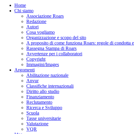
Home
Chi siamo
Associazione Roars
Redazione
Autori
Cosa vogliamo
Organizzazione e scopo del sito
A proposito di come funziona Roars: regole di condotta e p
Rassegna Stampa di Roars
Avvertenze per i collaboratori
Copyright
Immagini/Images
Argomenti
Abilitazione nazionale
Anvur
Classifiche internazionali
Diritto allo studio
Finanziamento
Reclutamento
Ricerca e Sviluppo
Scuola
Tasse universitarie
Valutazione
VQR