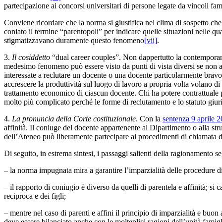
partecipazione ai concorsi universitari di persone legate da vincoli fam
Conviene ricordare che la norma si giustifica nel clima di sospetto che
coniato il termine “parentopoli” per indicare quelle situazioni nelle qual
stigmatizzavano duramente questo fenomeno
[vii]
.
3.
Il cosiddetto
“dual career couples”. Non dappertutto la contemporanea
medesimo fenomeno può essere visto da punti di vista diversi se non a
interessate a reclutare un docente o una docente particolarmente bra
accrescere la produttività sul luogo di lavoro a propria volta volano di
trattamento economico di ciascun docente. Chi ha potere contrattuale 
molto più complicato perché le forme di reclutamento e lo statuto giuri
4.
La pronuncia della Corte costituzionale
. Con la
sentenza 9 aprile 2
affinità. Il coniuge del docente appartenente al Dipartimento o alla st
dell’Ateneo può liberamente partecipare ai procedimenti di chiamata dei 
Di seguito, in estrema sintesi, i passaggi salienti della ragionamento se
– la norma impugnata mira a garantire l’imparzialità delle procedure d
– il rapporto di coniugio è diverso da quelli di parentela e affinità; si
reciproca e dei figli;
– mentre nel caso di parenti e affini il principio di imparzialità e buon
deve essere bilanciato anche con le molteplici ragioni dell’unità famigl