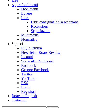
Idee
Approfondimenti
Documenti
Lettere
Libri
Libri consigliati dalla redazione
Recensioni
Segnalazioni
Multimedia
Normativa
Seguici
RT, la Rivista
Newsletter Roars Review
Incontri
Scrivi alla Redazione
Facebook
Gruppo Facebook
Twitter
YouTube
RSS
Login
Registrati
Roars in English
Sostienici