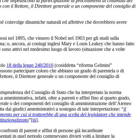
ioni che impediscono la partecipazione ai procedimenti di chiamata dei
 con il Rettore, il Direttore generale o un componente del consiglio di
rché coinvolge dinamiche naturali ed affettive che dovrebbero avere
posi nel 1895, che vinsero il Nobel nel 1903 per gli studi sulla
mana; o, ancora, ai coniugi inglesi Mary e Louis Leakey che hanno fatto
 e sono attivi nel medesimo luogo di lavoro (situazione che a volte
colo
18 della legge 240/2010
(cosiddetta “riforma Gelmini”
 possono partecipare coloro che abbiano un grado di parentela o di
Rettore, il Direttore generale o un componente del consiglio di
urisprudenza del Consiglio di Stato che ha interpretato la norma
 amministrativa, infatti, oltre a parenti e affini fino al quarto grado,
enerale o dei componenti del consiglio di amministrazione dell’Ateneo
dai giudici amministrativi a sostegno di tale interpretazione: “
il
ento per cui si tratterebbe di una scelta del legislatore che intende
ituzionalizzato
”
[iii]
.
onfronti di parenti e affini di persone già incardinate
sentati in quel periodo contenevano divieti volti a limitare la