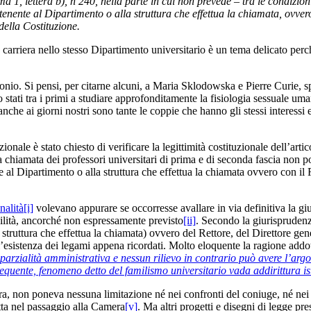
mma 1, lettera b), n 240, nella parte in cui non prevede – tra le condiz
tenente al Dipartimento o alla struttura che effettua la chiamata, ovvero
della Costituzione.
e carriera nello stesso Dipartimento universitario è un tema delicato pe
rimonio. Si pensi, per citarne alcuni, a Maria Sklodowska e Pierre Curie, s
 stati tra i primi a studiare approfonditamente la fisiologia sessuale u
nche ai giorni nostri sono tante le coppie che hanno gli stessi interessi
zionale è stato chiesto di verificare la legittimità costituzionale dell’arti
 la chiamata dei professori universitari di prima e di seconda fascia non
 al Dipartimento o alla struttura che effettua la chiamata ovvero con il 
nalità
[i]
volevano appurare se occorresse avallare in via definitiva la gi
bilità, ancorché non espressamente previsto
[ii]
. Secondo la giurisprudenza
 struttura che effettua la chiamata) ovvero del Rettore, del Direttore g
istenza dei legami appena ricordati. Molto eloquente la ragione addotta 
arzialità amministrativa e nessun rilievo in contrario può avere l’argom
equente, fenomeno detto del familismo universitario vada addirittura ist
ra, non poneva nessuna limitazione né nei confronti del coniuge, né nei c
tta nel passaggio alla Camera
[v]
. Ma altri progetti e disegni di legge pre