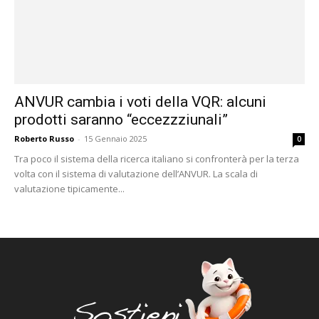
ANVUR cambia i voti della VQR: alcuni
prodotti saranno “eccezzziunali”
Roberto Russo
-
15 Gennaio 2025
0
Tra poco il sistema della ricerca italiano si confronterà per la terza
volta con il sistema di valutazione dell’ANVUR. La scala di
valutazione tipicamente...