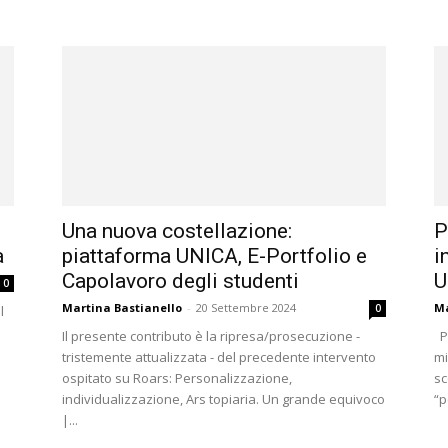
Una nuova costellazione:
P
a
piattaforma UNICA, E-Portfolio e
i
Capolavoro degli studenti
U
0
Martina Bastianello
-
20 Settembre 2024
Ma
0
l
Il presente contributo è la ripresa/prosecuzione -
Pa
tristemente attualizzata - del precedente intervento
mi
ospitato su Roars: Personalizzazione,
sc
individualizzazione, Ars topiaria. Un grande equivoco
“p
|...