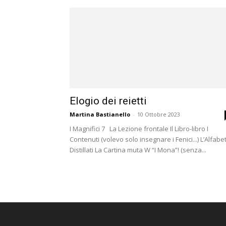
Elogio dei reietti
Martina Bastianello
-
10 Ottobre 2023
I Magnifici 7 La Lezione frontale Il Libro-libro I
Contenuti (volevo solo insegnare i Fenici...) L’Alfabe
Distillati La Cartina muta W “I Mona”! (senza...