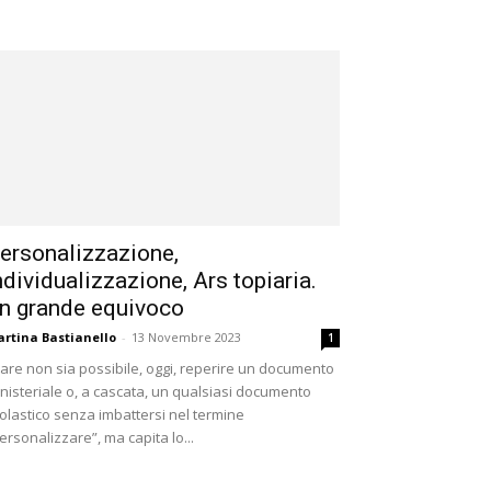
ersonalizzazione,
ndividualizzazione, Ars topiaria.
n grande equivoco
rtina Bastianello
-
13 Novembre 2023
1
re non sia possibile, oggi, reperire un documento
nisteriale o, a cascata, un qualsiasi documento
olastico senza imbattersi nel termine
ersonalizzare”, ma capita lo...