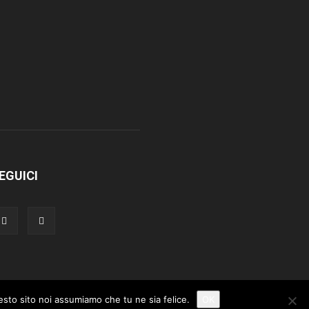
EGUICI
uesto sito noi assumiamo che tu ne sia felice.
OK
e
Chi siamo
Copyright
Newsletter Roars Review