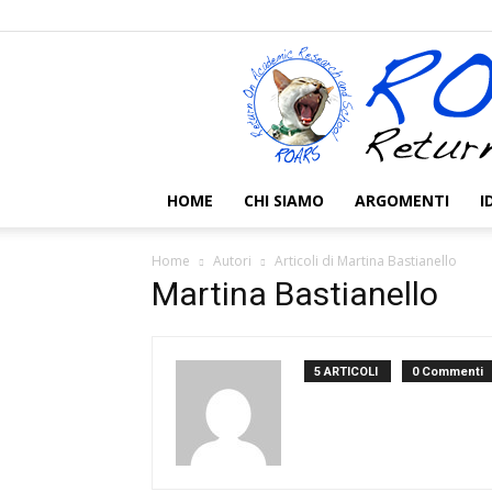
HOME
CHI SIAMO
ARGOMENTI
I
Home
Autori
Articoli di Martina Bastianello
Martina Bastianello
5 ARTICOLI
0 Commenti