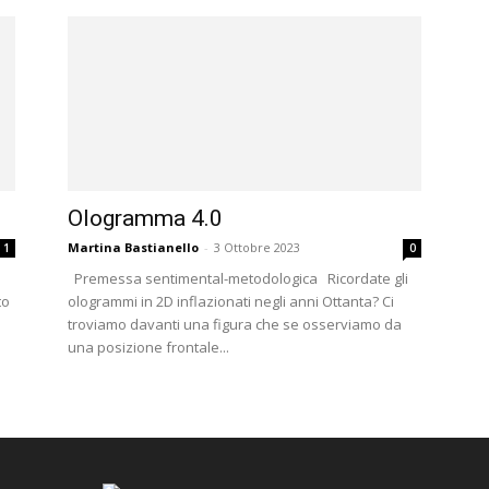
Ologramma 4.0
Martina Bastianello
-
3 Ottobre 2023
1
0
Premessa sentimental-metodologica Ricordate gli
to
ologrammi in 2D inflazionati negli anni Ottanta? Ci
troviamo davanti una figura che se osserviamo da
una posizione frontale...