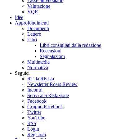
Tasse universitarie
Valutazione
VQR
Idee
Approfondimenti
Documenti
Lettere
Libri
Libri consigliati dalla redazione
Recensioni
Segnalazioni
Multimedia
Normativa
Seguici
RT, la Rivista
Newsletter Roars Review
Incontri
Scrivi alla Redazione
Facebook
Gruppo Facebook
Twitter
YouTube
RSS
Login
Registrati