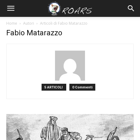
Home
Autori
Articoli di Fabio Matarazzo
Fabio Matarazzo
5 ARTICOLI
0 Commenti