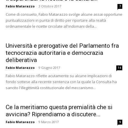
Fabio Matarazzo
-
3 Ottobre 2017
7
Come di consueto, Fabio Matarazzo svolge alcune assai opportune
puntualizzazioni in punta di diritto per riportare alla realtà
ordinamentale le ricette circolate all'indomani della...
Università e prerogative del Parlamento fra
tecnocrazia autoritaria e democrazia
deliberativa
Fabio Matarazzo
-
9 Giugno 2017
14
Fabio Matarazzo riflette acutamente su alcune implicazioni di
fondo sottese alla recente sentenza con la quale la Consulta ha
sancito l'illegittimità costituzionale del meccanismo...
Ce la meritiamo questa premialità che si
avvicina? Riprendiamo a discutere...
Fabio Matarazzo
-
9 Marzo 2017
9