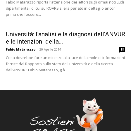
Fabio Matarazzo riporta l'attenzione dei lettori sugli ormai noti Ludi
dipartimentali di cui su ROARS si era parlato in dettaglio ancor
prima che fossero...
Università: l’analisi e la diagnosi dell’ANVUR
e le intenzioni della...
Fabio Matarazzo
-
30 Aprile 2014
18
Cosa dovrebbe fare un ministro alla luce della mole di informazioni
fornite dal Rapporto sullo stato dell'università e della ricerca
dell'ANVUR? Fabio Matarazzo, già...