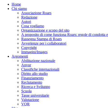
Home
Chi siamo
Associazione Roars
Redazione
Autori
Cosa vogliamo
Organizzazione e scopo del sito
A proposito di come funziona Roars: regole di condotta e p
Rassegna Stampa di Roars
Avvertenze per i collaboratori
Copyright
Immagini/Images
Argomenti
Abilitazione nazionale
Anvur
Classifiche internazionali
Diritto allo studio
Finanziamento
Reclutamento
Ricerca e Sviluppo
Scuola
Tasse universitarie
Valutazione
VQR