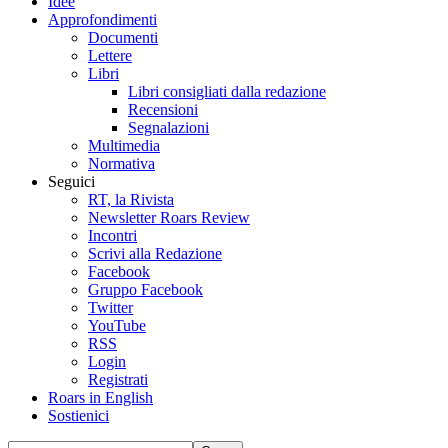
Idee
Approfondimenti
Documenti
Lettere
Libri
Libri consigliati dalla redazione
Recensioni
Segnalazioni
Multimedia
Normativa
Seguici
RT, la Rivista
Newsletter Roars Review
Incontri
Scrivi alla Redazione
Facebook
Gruppo Facebook
Twitter
YouTube
RSS
Login
Registrati
Roars in English
Sostienici