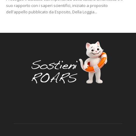
suo rapporto con i saperi scientifici, iniziato a proposito
dell'appello pubblicato da Esposito, Della Loggia...