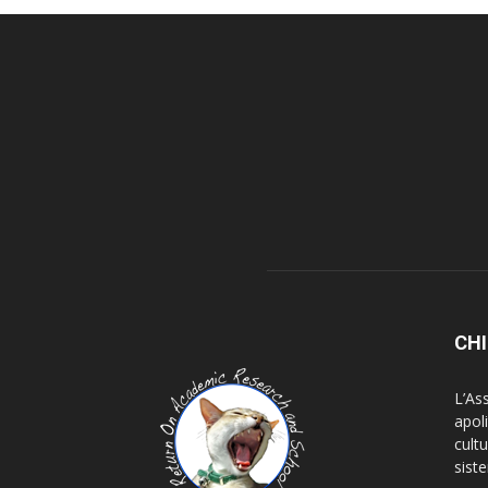
CHI
L’As
apoli
cultu
siste