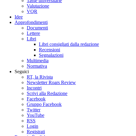
Tasse universitarie
Valutazione
VQR
Idee
Approfondimenti
Documenti
Lettere
Libri
Libri consigliati dalla redazione
Recensioni
Segnalazioni
Multimedia
Normativa
Seguici
RT, la Rivista
Newsletter Roars Review
Incontri
Scrivi alla Redazione
Facebook
Gruppo Facebook
Twitter
YouTube
RSS
Login
Registrati