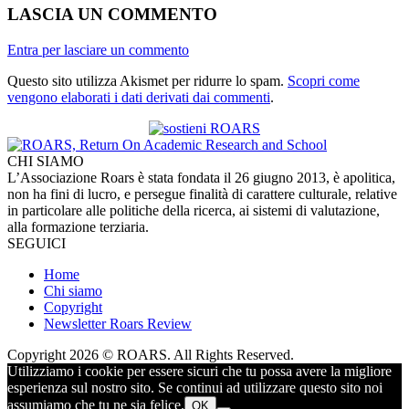
LASCIA UN COMMENTO
Entra per lasciare un commento
Questo sito utilizza Akismet per ridurre lo spam.
Scopri come
vengono elaborati i dati derivati dai commenti
.
CHI SIAMO
L’Associazione Roars è stata fondata il 26 giugno 2013, è apolitica,
non ha fini di lucro, e persegue finalità di carattere culturale, relative
in particolare alle politiche della ricerca, ai sistemi di valutazione,
alla formazione terziaria.
SEGUICI
Home
Chi siamo
Copyright
Newsletter Roars Review
Copyright 2026 © ROARS. All Rights Reserved.
Utilizziamo i cookie per essere sicuri che tu possa avere la migliore
esperienza sul nostro sito. Se continui ad utilizzare questo sito noi
assumiamo che tu ne sia felice.
OK