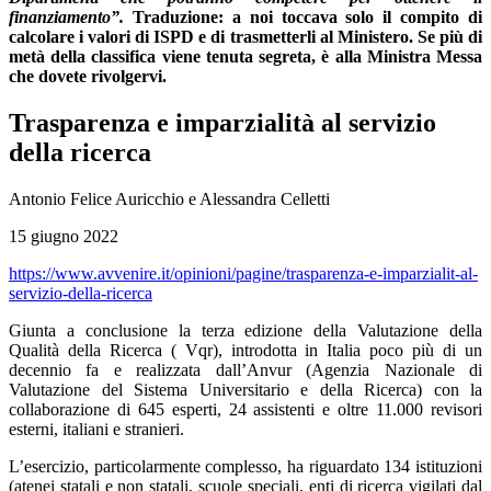
finanziamento”.
Traduzione: a noi toccava solo il compito di
calcolare i valori di ISPD e di trasmetterli al Ministero. Se più di
metà della classifica viene tenuta segreta, è alla Ministra Messa
che dovete rivolgervi.
Trasparenza e imparzialità al servizio
della ricerca
Antonio Felice Auricchio e Alessandra Celletti
15 giugno 2022
https://www.avvenire.it/opinioni/pagine/trasparenza-e-imparzialit-al-
servizio-della-ricerca
Giunta a conclusione la terza edizione della Valutazione della
Qualità della Ricerca ( Vqr), introdotta in Italia poco più di un
decennio fa e realizzata dall’Anvur (Agenzia Nazionale di
Valutazione del Sistema Universitario e della Ricerca) con la
collaborazione di 645 esperti, 24 assistenti e oltre 11.000 revisori
esterni, italiani e stranieri.
L’esercizio, particolarmente complesso, ha riguardato 134 istituzioni
(atenei statali e non statali, scuole speciali, enti di ricerca vigilati dal