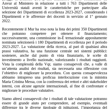
Anvur al Ministero in relazione a tutti i 763 Dipartimenti delle
Università statali aventi le caratteristiche per partecipare alla
selezione dei Dipartimenti di eccellenza 2023-2027, considerando i
Dipartimenti e le afferenze dei docenti in servizio al 1° gennaio
2022.
Recentemente il Mur ha reso nota la lista dei primi 350 Dipartimenti
che potranno competere per ottenere il finanziamento;
successivamente, una commissione in-È ternazionale appositamente
nominata selezionerà i 180 Dipartimenti di eccellenza per il periodo
2023-2027. La valutazione della ricerca, al pari di qualsiasi altra
prassi valutativa, ha una funzione centrale nei sistemi pubblici:
sostenere, anche dal punto di vista finanziario, le scelte di
investimento a livello nazionale, valorizzando i risultati raggiunti.
Vista la complessità della Vqr, siamo consapevoli che, a valle di
un’attenta analisi dei risultati, sia necessaria una riflessione con
l’obiettivo di migliorare la procedura. Con questa consapevolezza
abbiamo intrapreso una proficua interlocuzione con la ministra
Maria Cristina Messa, con la conferenza dei rettori e altri stakeholder
interni, con alcune agenzie internazionali, al fine di confrontare e
migliorare le procedure valutative.
Siamo altresì consapevoli che i risultati di tale valutazione potranno
essere di grande aiuto per comprendere, ad esempio, eventuali
differenze tra le diverse tipologie di istituzioni, l’importanza del