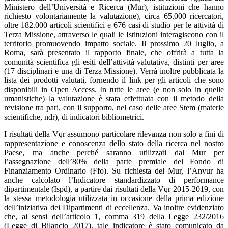
Ministero dell’Università e Ricerca (Mur), istituzioni che hanno
richiesto volontariamente la valutazione), circa 65.000 ricercatori,
oltre 182.000 articoli scientifici e 676 casi di studio per le attività di
Terza Missione, attraverso le quali le Istituzioni interagiscono con il
territorio promuovendo impatto sociale. Il prossimo 20 luglio, a
Roma, sarà presentato il rapporto finale, che offrirà a tutta la
comunità scientifica gli esiti dell’attività valutativa, distinti per aree
(17 disciplinari e una di Terza Missione). Verrà inoltre pubblicata la
lista dei prodotti valutati, fornendo il link per gli articoli che sono
disponibili in Open Access. In tutte le aree (e non solo in quelle
umanistiche) la valutazione è stata effettuata con il metodo della
revisione tra pari, con il supporto, nel caso delle aree Stem (materie
scientifiche, ndr), di indicatori bibliometrici.
I risultati della Vqr assumono particolare rilevanza non solo a fini di
rappresentazione e conoscenza dello stato della ricerca nel nostro
Paese, ma anche perché saranno utilizzati dal Mur per
l’assegnazione dell’80% della parte premiale del Fondo di
Finanziamento Ordinario (Ffo). Su richiesta del Mur, l’Anvur ha
anche calcolato l’Indicatore standardizzato di performance
dipartimentale (Ispd), a partire dai risultati della Vqr 2015-2019, con
la stessa metodologia utilizzata in occasione della prima edizione
dell’iniziativa dei Dipartimenti di eccellenza. Va inoltre evidenziato
che, ai sensi dell’articolo 1, comma 319 della Legge 232/2016
(Legge di Bilancio 2017), tale indicatore è stato comunicato da