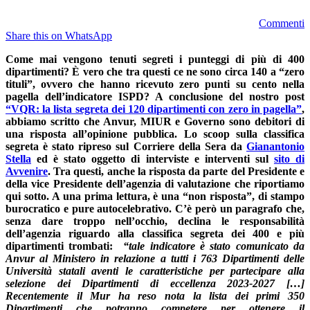
Commenti
Share this on WhatsApp
Come mai vengono tenuti segreti i punteggi di più di 400
dipartimenti? È vero che tra questi ce ne sono circa 140 a “zero
tituli”, ovvero che hanno ricevuto zero punti su cento nella
pagella dell’indicatore ISPD? A conclusione del nostro post
“VQR: la lista segreta dei 120 dipartimenti con zero in pagella”
,
abbiamo scritto che Anvur, MIUR e Governo sono debitori di
una risposta all’opinione pubblica. Lo scoop sulla classifica
segreta è stato ripreso sul Corriere della Sera da
Gianantonio
Stella
ed è stato oggetto di interviste e interventi sul
sito di
Avvenire
. Tra questi, anche la risposta da parte del Presidente e
della vice Presidente dell’agenzia di valutazione che riportiamo
qui sotto. A una prima lettura, è una “non risposta”, di stampo
burocratico e pure autocelebrativo. C’è però un paragrafo che,
senza dare troppo nell’occhio, declina le responsabilità
dell’agenzia riguardo alla classifica segreta dei 400 e più
dipartimenti trombati:
“tale indicatore è stato comunicato da
Anvur al Ministero in relazione a tutti i 763 Dipartimenti delle
Università statali aventi le caratteristiche per partecipare alla
selezione dei Dipartimenti di eccellenza 2023-2027 […]
Recentemente il Mur ha reso nota la lista dei primi 350
Dipartimenti che potranno competere per ottenere il