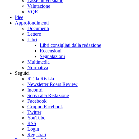
Tasse universitarie
Valutazione
VQR
Idee
Approfondimenti
Documenti
Lettere
Libri
Libri consigliati dalla redazione
Recensioni
Segnalazioni
Multimedia
Normativa
Seguici
RT, la Rivista
Newsletter Roars Review
Incontri
Scrivi alla Redazione
Facebook
Gruppo Facebook
Twitter
YouTube
RSS
Login
Registrati