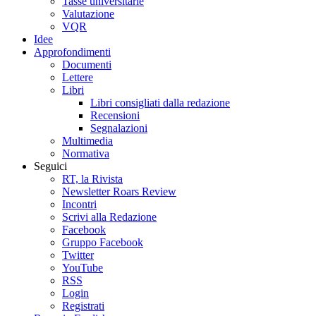
Tasse universitarie
Valutazione
VQR
Idee
Approfondimenti
Documenti
Lettere
Libri
Libri consigliati dalla redazione
Recensioni
Segnalazioni
Multimedia
Normativa
Seguici
RT, la Rivista
Newsletter Roars Review
Incontri
Scrivi alla Redazione
Facebook
Gruppo Facebook
Twitter
YouTube
RSS
Login
Registrati