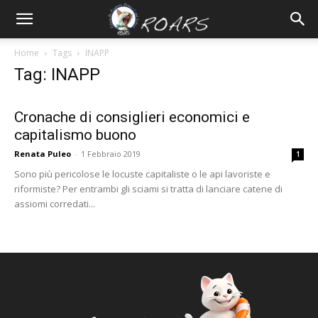
Home
Tags
INAPP
Tag: INAPP
Cronache di consiglieri economici e
capitalismo buono
Renata Puleo
-
1 Febbraio 2019
1
Sono più pericolose le locuste capitaliste o le api lavoriste e
riformiste? Per entrambi gli sciami si tratta di lanciare catene di
assiomi corredati...