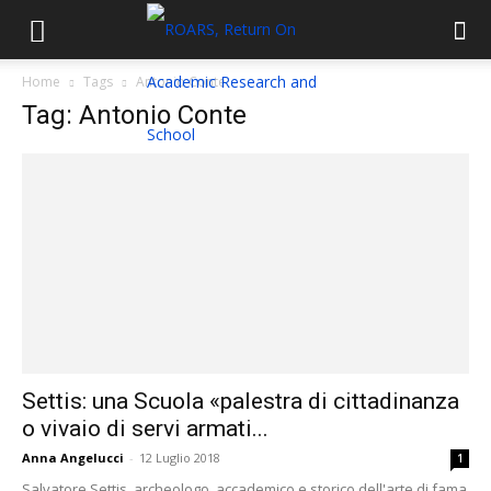
Home
Tags
Antonio Conte
Tag: Antonio Conte
Settis: una Scuola «palestra di cittadinanza
o vivaio di servi armati...
Anna Angelucci
-
12 Luglio 2018
1
Salvatore Settis, archeologo, accademico e storico dell'arte di fama