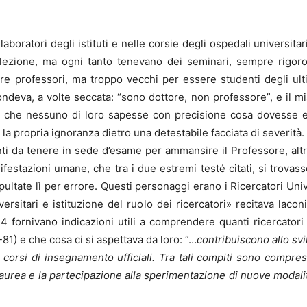
i laboratori degli istituti e nelle corsie degli ospedali univers
o lezione, ma ogni tanto tenevano dei seminari, sempre rigor
e professori, ma troppo vecchi per essere studenti degli ult
ndeva, a volte seccata: “sono dottore, non professore”, e il mis
ti che nessuno di loro sapesse con precisione cosa dovesse e
o la propria ignoranza dietro una detestabile facciata di severità
nti da tenere in sede d’esame per ammansire il Professore, a
ifestazioni umane, che tra i due estremi testé citati, si trova
ltate lì per errore. Questi personaggi erano i Ricercatori Unive
ersitari e istituzione del ruolo dei ricercatori» recitava laconi
 34 fornivano indicazioni utili a comprendere quanti ricercator
81) e che cosa ci si aspettava da loro: “…
contribuiscono allo svi
i corsi di insegnamento ufficiali. Tra tali compiti sono compres
di laurea e la partecipazione alla sperimentazione di nuove modal