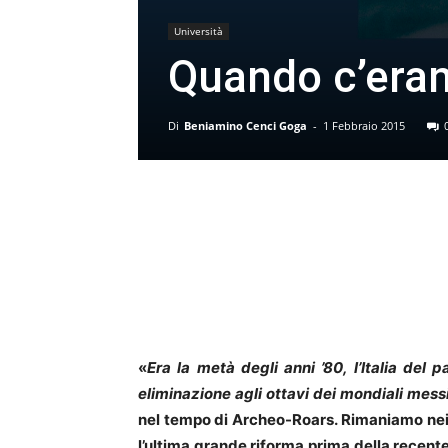
Università
Quando c’erano
Di
Beniamino Cenci Goga
-
1 Febbraio 2015
«
Era la metà degli anni ’80, l’Italia de
eliminazione agli ottavi dei mondiali mess
nel tempo di Archeo-Roars. Rimaniamo nei 
l’ultima grande riforma prima della recente