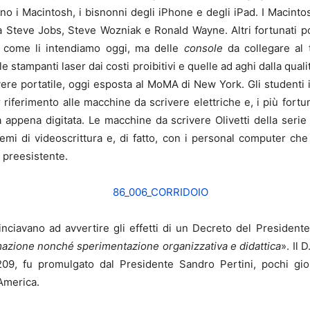
 i Macintosh, i bisnonni degli iPhone e degli iPad. I Macintos
a Steve Jobs, Steve Wozniak e Ronald Wayne. Altri fortunati
er come li intendiamo oggi, ma delle
console
da collegare al t
e stampanti laser dai costi proibitivi e quelle ad aghi dalla qualit
vere portatile, oggi esposta al MoMA di New York. Gli studenti i
riferimento alle macchine da scrivere elettriche e, i più fortun
a appena digitata. Le macchine da scrivere Olivetti della seri
temi di videoscrittura e, di fatto, con i personal computer ch
 preesistente.
minciavano ad avvertire gli effetti di un Decreto del President
ormazione nonché sperimentazione organizzativa e didattica
». Il 
. 209, fu promulgato dal Presidente Sandro Pertini, pochi gi
’America.