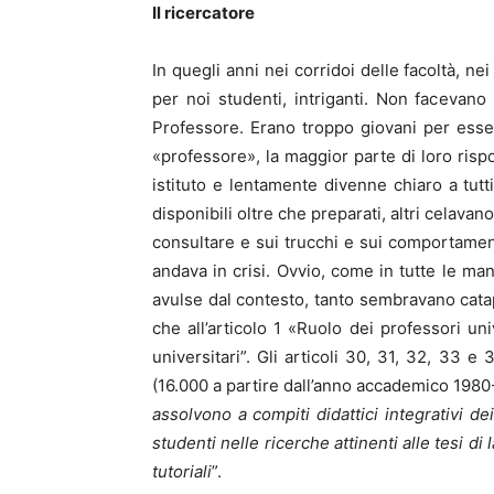
Il ricercatore
In quegli anni nei corridoi delle facoltà, ne
per noi studenti, intriganti. Non facevan
Professore. Erano troppo giovani per esser
«professore», la maggior parte di loro rispo
istituto e lentamente divenne chiaro a tut
disponibili oltre che preparati, altri celavan
consultare e sui trucchi e sui comportame
andava in crisi. Ovvio, come in tutte le man
avulse dal contesto, tanto sembravano catapu
che all’articolo 1 «Ruolo dei professori univ
universitari”. Gli articoli 30, 31, 32, 33 e
(16.000 a partire dall’anno accademico 1980-
assolvono a compiti didattici integrativi de
studenti nelle ricerche attinenti alle tesi 
tutoriali
”.