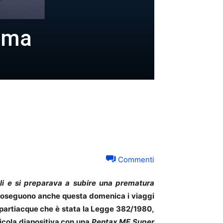
rima
Commenti
oli e si preparava a subire una prematura
roseguono anche questa domenica i viaggi
spartiacque che è stata la Legge 382/1980,
licola diapositiva con una
Pentax ME Super