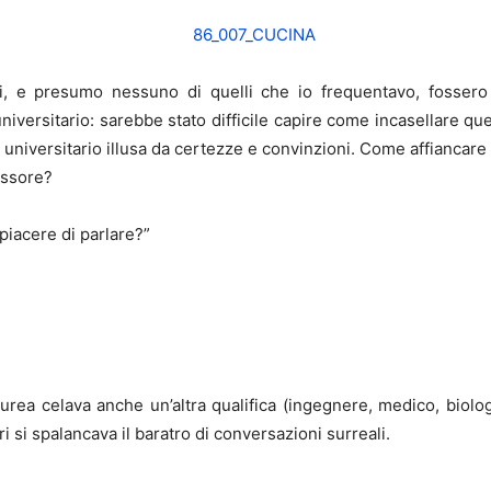
ti, e presumo nessuno di quelli che io frequentavo, foss
e universitario: sarebbe stato difficile capire come incasellare q
e universitario illusa da certezze e convinzioni. Come affiancar
essore?
 piacere di parlare?”
 laurea celava anche un’altra qualifica (ingegnere, medico, biolog
ri si spalancava il baratro di conversazioni surreali.