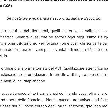
op CS6
).
Se nostalgia e modernità riescono ad andare d’accordo.
i rispetti ha dei riferimenti, quelli che eravamo soliti chiama
mpact factor. Sembra quasi che se ancora oggi seguissimo i s
tro a ogni valutazione. Per fortuna non è così: chi scrive fa p
grafe del Professore, vuoi per le ventate di modernità, si è rit
tria.
 ordinario alla prima tornata dell’ASN (abilitazione scientifica na
nsionamento di un Maestro, in un clima di tagli e apparenti r
he molti di noi rimpiangono.
llone aveva da poco vinto i campionati del mondo spagnoli e si p
 ad opera della Francia di Platini, quando noi universitari fac
le case dei più snob c’erano degli strani scatolotti grigi con 