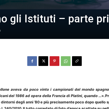
 gli Istituti – parte p
0
l pallone aveva da poco vinto i campionati del mondo spagn
icani del 1986 ad opera della Francia di Platini, quando …
». P
dintorni degli anni ’80 e più precisamente poco dopo quello 
 l. 240/2010. Il tutto corredato di foto d’epoca scattate su pel