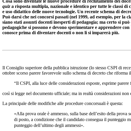
Cosa sono diventate le nuove procedure di reclutamento dei docenti
quiz
a risposta multipla, nazionale e identico per tutte le classi d
e uso didattico delle nuove tecnologie. Un recente schema di decre
Può darsi che nei concorsi passati (nel 1999, ad esempio, per la clas
siano stati assunti docenti inesperti di pedagogia; ma certo si pu
pedagogiche si possono e devono sperimentare e apprendere con l’esp
conosce prima di diventare docenti o non li si imparerà più.
Il Consiglio superiore della pubblica istruzione (lo stesso CSPI di rec
ottobre scorso parere favorevole sullo schema di decreto che riforma i
“Il CSPI, alla luce delle considerazioni esposte, esprime parere
così si legge nel documento ufficiale; ma in realtà considerazioni non 
La principale delle modifiche alle procedure concorsuali è questa:
«Alla prova orale è ammesso, sulla base dell’esito della prova sc
di posto, a condizione che il candidato consegua il punteggio mi
punteggio dell’ultimo degli ammessi».