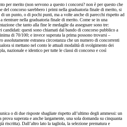
ento per merito (non servono a questo i concorsi? non è per questo che
ine del concorso sarebbero i primi nella graduatoria finale di merito, si
di un punto, o di pochi punti, ma a volte anche di parecchi rispetto ad
a rientrare nella graduatoria finale di merito. Come se in una
ntazione che tanto alla fine le medaglie da assegnare sono tre:
a dei candidati: questi sono chiamati dal bando di concorso pubblico a
minima di 70/100; e invece superata la prima possono trovarsi –
loro assolutamente estranea circostanza che un numero di concorrenti
alora si mettano nel conto le attuali modalità di svolgimento dei
pla, nazionale e identico per tutte le classi di concorso e così
nica o di due risposte sbagliate rispetto all’ultimo degli ammessi: un
n una prova superata e anche largamente, una sola domanda su cinquanta
iscritta). Dall’altro lato la tagliola, la selezione prematura e