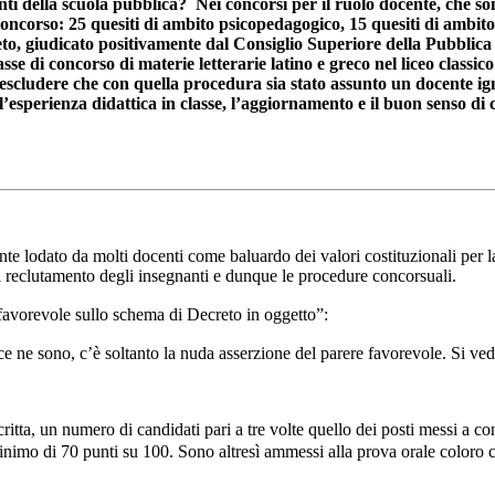
 della scuola pubblica? Nei concorsi per il ruolo docente, che sono 
i concorso: 25 quesiti di ambito psicopedagogico, 15 quesiti di ambit
to, giudicato positivamente dal Consiglio Superiore della Pubblica 
se di concorso di materie letterarie latino e greco nel liceo classico 
ò escludere che con quella procedura sia stato assunto un docente i
erienza didattica in classe, l’aggiornamento e il buon senso di chi c
ente lodato da molti docenti come baluardo dei valori costituzionali per l
l reclutamento degli insegnanti e dunque le procedure concorsuali.
 favorevole sullo schema di Decreto in oggetto”:
ce ne sono, c’è soltanto la nuda asserzione del parere favorevole. Si ved
ritta, un numero di candidati pari a tre volte quello dei posti messi a co
nimo di 70 punti su 100. Sono altresì ammessi alla prova orale coloro ch