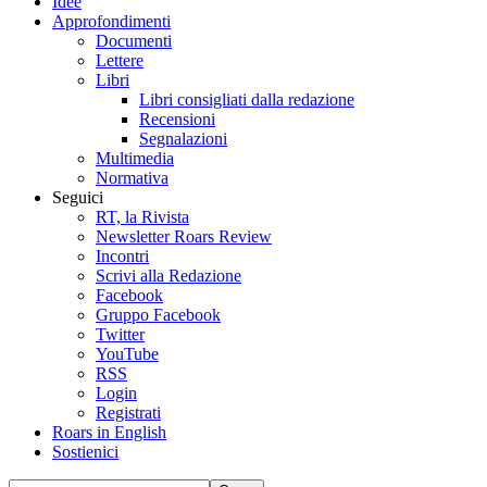
Idee
Approfondimenti
Documenti
Lettere
Libri
Libri consigliati dalla redazione
Recensioni
Segnalazioni
Multimedia
Normativa
Seguici
RT, la Rivista
Newsletter Roars Review
Incontri
Scrivi alla Redazione
Facebook
Gruppo Facebook
Twitter
YouTube
RSS
Login
Registrati
Roars in English
Sostienici