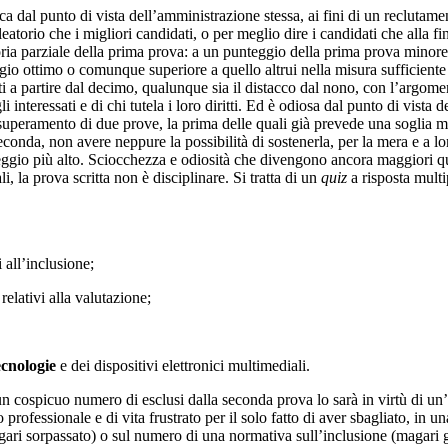
ca dal punto di vista dell’amministrazione stessa, ai fini di un reclutam
leatorio che i migliori candidati, o per meglio dire i candidati che alla f
oria parziale della prima prova: a un punteggio della prima prova minore 
io ottimo o comunque superiore a quello altrui nella misura sufficiente 
ti a partire dal decimo, qualunque sia il distacco dal nono, con l’argome
 interessati e di chi tutela i loro diritti. Ed è odiosa dal punto di vist
il superamento di due prove, la prima delle quali già prevede una soglia 
econda, non avere neppure la possibilità di sostenerla, per la mera e a 
eggio più alto. Sciocchezza e odiosità che divengono ancora maggiori qu
, la prova scritta non è disciplinare. Si tratta di un
quiz
a risposta multi
i all’inclusione;
 relativi alla valutazione;
ecnologie
e dei dispositivi elettronici multimediali.
n cospicuo numero di esclusi dalla seconda prova lo sarà in virtù di un’u
 professionale e di vita frustrato per il solo fatto di aver sbagliato, i
i sorpassato) o sul numero di una normativa sull’inclusione (magari già r