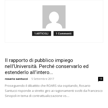
1 ARTICOLI
1 Commenti
Il rapporto di pubblico impiego
nell’Università. Perché conservarlo ed
estenderlo all’intero...
rosario santucci
-
5 Settembre 2017
13
Proseguendo il dibattito che ROARS sta ospitando, Rosario
Santucci risponde a stretto giro ai ragionamenti svolti da Francesco
Sinopoli in tema di contrattualizzazione vs....