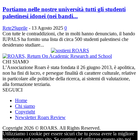
Portiamo nelle nostre università tutti gli studenti
palestinesi idonei (nei bandi...
Rete29aprile
-
13 Agosto 2025
0
Con tutte le contraddizioni, che in molti hanno denunciato, il bando
IUPALS ha fornito una lista di circa 500 studenti palestinesi che
desiderano studiare...
CHI SIAMO
L’Associazione Roars è stata fondata il 26 giugno 2013, è apolitica,
non ha fini di lucro, e persegue finalità di carattere culturale, relative
in particolare alle politiche della ricerca, ai sistemi di valutazione,
alla formazione terziaria.
SEGUICI
Home
Chi siamo
Copyright
Newsletter Roars Review
Copyright 2026 © ROARS. All Rights Reserved.
Utilizziamo i cookie per essere sicuri che tu possa avere la migliore
esperienza sul nostro sito. Se continui ad utilizzare questo sito noi