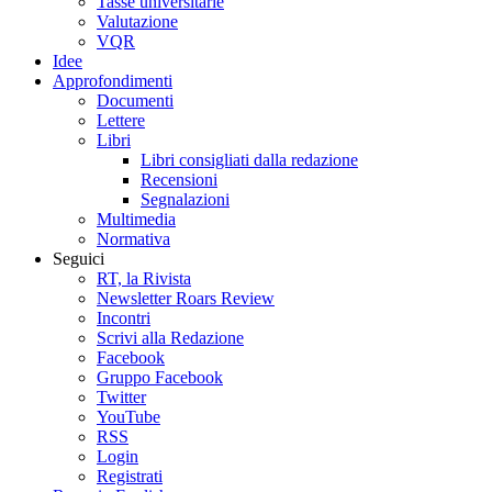
Tasse universitarie
Valutazione
VQR
Idee
Approfondimenti
Documenti
Lettere
Libri
Libri consigliati dalla redazione
Recensioni
Segnalazioni
Multimedia
Normativa
Seguici
RT, la Rivista
Newsletter Roars Review
Incontri
Scrivi alla Redazione
Facebook
Gruppo Facebook
Twitter
YouTube
RSS
Login
Registrati