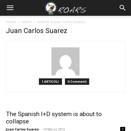
Home
Autori
Articoli di Juan Carlos Suarez
Juan Carlos Suarez
1 ARTICOLI
0 Commenti
The Spanish I+D system is about to
collapse
Juan Carlos Suarez
-
14 Marzo 2012
1