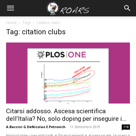
Home
Tags
Citation clubs
Tag: citation clubs
Citarsi addosso. Ascesa scientifica
dell’Italia? No, solo doping per inseguire i...
A.Baccini G.DeNicolao E.Petrovich
-
11 Settembre 2019
118
Nonostante i pesanti tagli ai finanziamenti e al personale, la ricerca