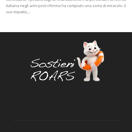
italiana negli anni post-riforma ha compiuto una sorta di miracolo: il
suo impatto,...