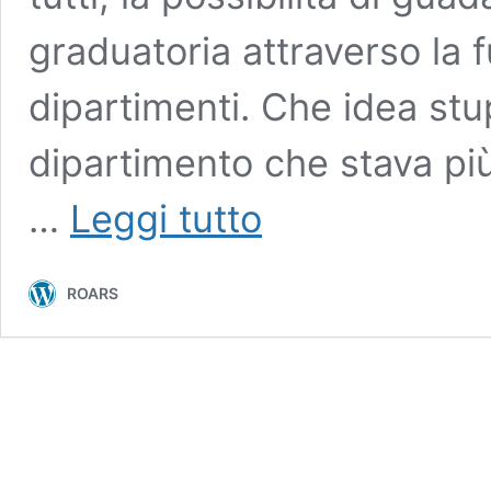
graduatoria attraverso la 
dipartimenti. Che idea stupi
dipartimento che stava più
Volete
…
Leggi tutto
scalare
la
classifica
ROARS
dei
Dipartimenti
eccellenti?
Il
trucco
sta
in
un
parallelogramma