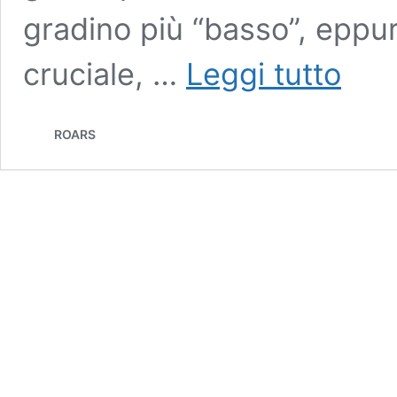
gradino più “basso”, eppu
La
cruciale, …
Leggi tutto
valorizza
del
Dottorato
ROARS
inizia
dal
compens